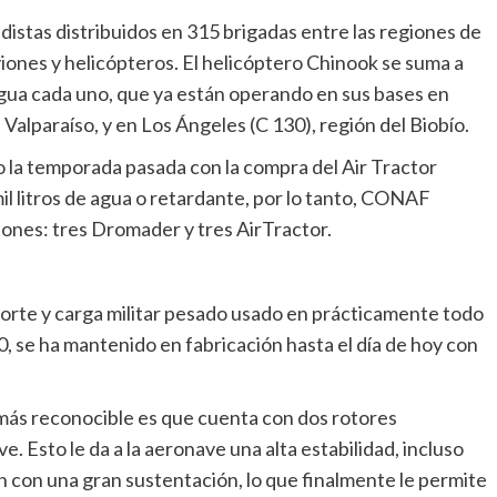
distas distribuidos en 315 brigadas entre las regiones de
ones y helicópteros. El helicóptero Chinook se suma a
 agua cada uno, que ya están operando en sus bases en
 Valparaíso, y en Los Ángeles (C 130), región del Biobío.
o la temporada pasada con la compra del Air Tractor
l litros de agua o retardante, por lo tanto, CONAF
iones: tres Dromader y tres AirTractor.
orte y carga militar pesado usado en prácticamente todo
, se ha mantenido en fabricación hasta el día de hoy con
más reconocible es que cuenta con dos rotores
. Esto le da a la aeronave una alta estabilidad, incluso
 con una gran sustentación, lo que finalmente le permite