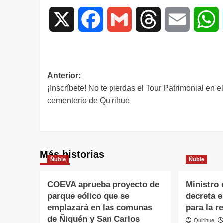
X
Facebook
Gmail
Threads
Email
W
Anterior:
¡Inscríbete! No te pierdas el Tour Patrimonial en el
cementerio de Quirihue
Más historias
Ñuble
Ñuble
COEVA aprueba proyecto de
Ministro 
parque eólico que se
decreta 
emplazará en las comunas
para la r
de Ñiquén y San Carlos
Quirihue