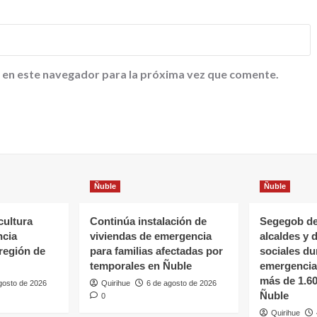
 en este navegador para la próxima vez que comente.
Ñuble
Ñuble
cultura
Continúa instalación de
Segegob de
ncia
viviendas de emergencia
alcaldes y 
 región de
para familias afectadas por
sociales du
temporales en Ñuble
emergencia 
más de 1.6
gosto de 2026
Quirihue
6 de agosto de 2026
Ñuble
0
Quirihue