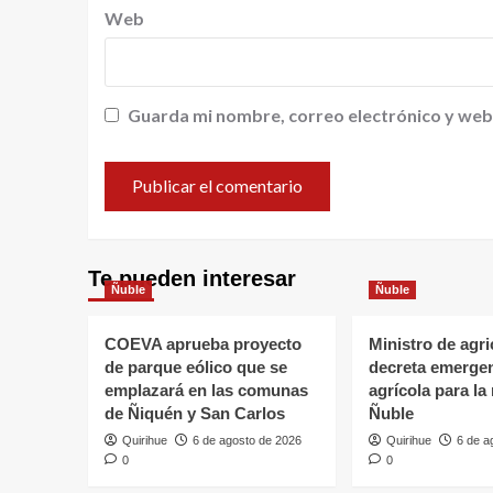
Web
Guarda mi nombre, correo electrónico y web
Te pueden interesar
Ñuble
Ñuble
COEVA aprueba proyecto
Ministro de agri
de parque eólico que se
decreta emerge
emplazará en las comunas
agrícola para la
de Ñiquén y San Carlos
Ñuble
Quirihue
6 de agosto de 2026
Quirihue
6 de a
0
0