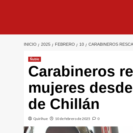
INICIO
2025
FEBRERO
10
CARABINEROS RESCA
Ñuble
Carabineros r
mujeres desde
de Chillán
Quirihue
10 de febrero de 2025
0