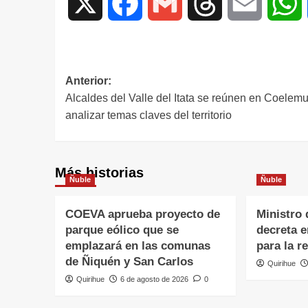
X
Facebook
Gmail
Threads
Email
W
Anterior:
Alcaldes del Valle del Itata se reúnen en Coelem
analizar temas claves del territorio
Más historias
Ñuble
Ñuble
COEVA aprueba proyecto de
Ministro 
parque eólico que se
decreta 
emplazará en las comunas
para la r
de Ñiquén y San Carlos
Quirihue
Quirihue
6 de agosto de 2026
0