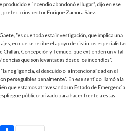
 producido el incendio abandonó el lugar”, dijo en ese
le, prefecto inspector Enrique Zamora Sáez.
aete, “es que toda esta investigación, que implica una
jes, en que se recibe el apoyo de distintos especialistas
de Chillán, Concepción y Temuco, que extienden un vital
videncias que son levantadas desde los incendios”.
 “la negligencia, el descuido o la intencionalidad en el
 son perseguibles penalmente”. En ese sentido, llamó a la
mbién que estamos atravesando un Estado de Emergencia
despliegue público-privado para hacer frente a estas