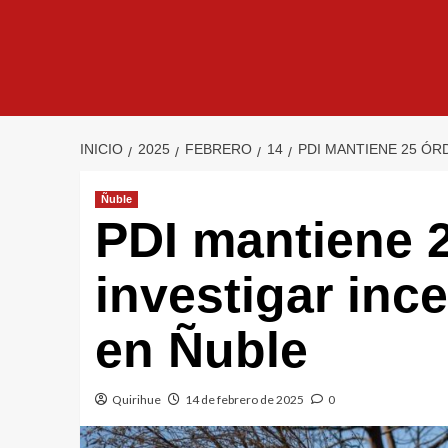
INICIO
2025
FEBRERO
14
PDI MANTIENE 25 ÓR
Ñuble
PDI mantiene 
investigar inc
en Ñuble
Quirihue
14 de febrero de 2025
0