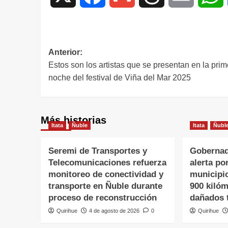
Anterior:
Estos son los artistas que se presentan en la prim
noche del festival de Viña del Mar 2025
Más historias
Itata
Ñuble
Itata
Ñubl
Seremi de Transportes y
Gobernad
Telecomunicaciones refuerza
alerta po
monitoreo de conectividad y
municipi
transporte en Ñuble durante
900 kiló
proceso de reconstrucción
dañados t
Quirihue
4 de agosto de 2026
0
Quirihue