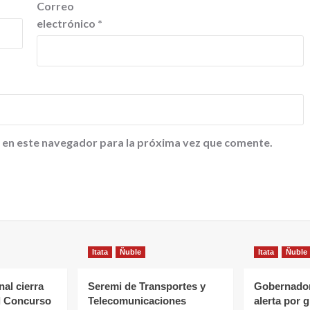
Correo
electrónico
*
 en este navegador para la próxima vez que comente.
Itata
Ñuble
Itata
Ñuble
al cierra
Seremi de Transportes y
Gobernador
l Concurso
Telecomunicaciones
alerta por 