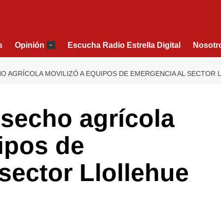
s
Opinión
Escucha Radio Estrella Digital
Nosotr
–
O AGRÍCOLA MOVILIZÓ A EQUIPOS DE EMERGENCIA AL SECTOR 
secho agrícola
ipos de
sector Llollehue