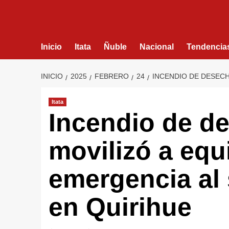
Inicio
Itata
Ñuble
Nacional
Tendencia
INICIO
2025
FEBRERO
24
INCENDIO DE DESECH
Itata
Incendio de de
movilizó a equ
emergencia al 
en Quirihue