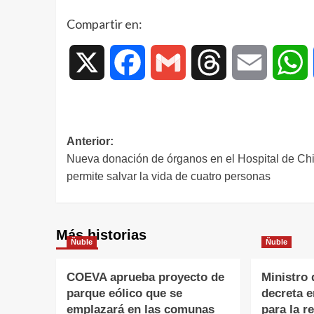
Compartir en:
X
Facebook
Gmail
Threads
Email
W
Anterior:
Nueva donación de órganos en el Hospital de Chi
permite salvar la vida de cuatro personas
Más historias
Ñuble
Ñuble
COEVA aprueba proyecto de
Ministro 
parque eólico que se
decreta 
emplazará en las comunas
para la r