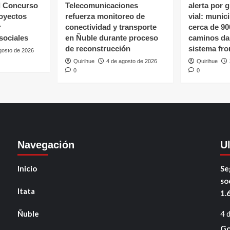
l Concurso
Telecomunicaciones
alerta por 
oyectos
refuerza monitoreo de
vial: munic
r
conectividad y transporte
cerca de 90
sociales
en Ñuble durante proceso
caminos da
de reconstrucción
sistema fro
gosto de 2026
Quirihue
4 de agosto de 2026
Quirihue
0
0
Navegación
U
Inicio
Se
so
Itata
1.
Ñuble
4 
Go