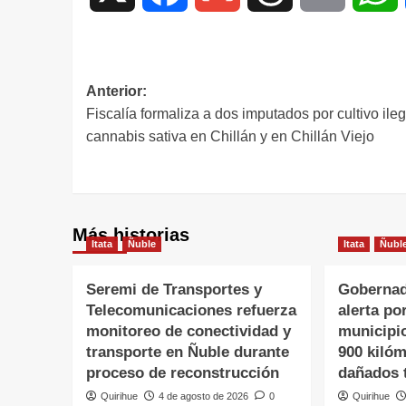
Anterior:
Fiscalía formaliza a dos imputados por cultivo ileg
cannabis sativa en Chillán y en Chillán Viejo
Más historias
Itata
Ñuble
Itata
Ñubl
Seremi de Transportes y
Gobernad
Telecomunicaciones refuerza
alerta po
monitoreo de conectividad y
municipi
transporte en Ñuble durante
900 kiló
proceso de reconstrucción
dañados t
Quirihue
4 de agosto de 2026
0
Quirihue