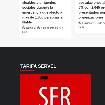
alcaldes y dirigentes
postulaciones a
sociales durante la
8% con 2.645 pr
emergencia que afectó a
presentados po
más de 1.600 personas en
organizaciones 
Ñuble
Quirihue
4 de a
0
Quirihue
4 de agosto de 2026
0
TARIFA SERVEL