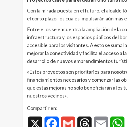
Con la mirada puesta en el futuro, el alcalde
el corto plazo, los cuales impulsarán aún más 
Entre ellos se encuentra la ampliación de la 
infraestructura y los espacios públicos del b
accesible para los visitantes. A esto se suma la
mejorar la conectividad y facilita el acceso a 
desarrollo de nuevos emprendimientos turístic
«Estos proyectos son prioritarios para nosot
financiamientos necesarios y comenzar las obr
que estas mejoras no solo beneficiarán a los t
nuestros vecinos».
Compartir en:
X
Facebook
Gmail
Threads
Email
W