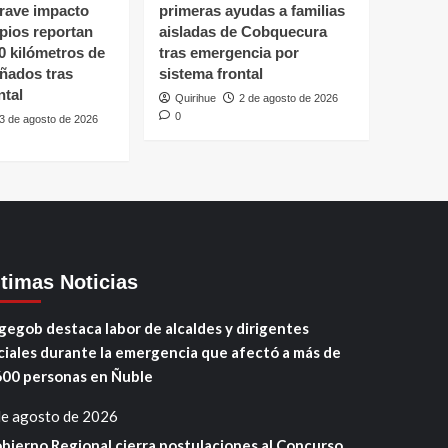
grave impacto
primeras ayudas a familias
ipios reportan
aisladas de Cobquecura
0 kilómetros de
tras emergencia por
ñados tras
sistema frontal
ntal
Quirihue
2 de agosto de 2026
0
3 de agosto de 2026
ltimas Noticias
gegob destaca labor de alcaldes y dirigentes
ciales durante la emergencia que afectó a más de
600 personas en Ñuble
de agosto de 2026
bierno Regional cierra postulaciones al Concurso