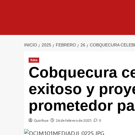
INICIO
2025
FEBRERO
26
COBQUECURA CELEBR
Itata
Cobquecura ce
exitoso y proy
prometedor par
Quirihue
26 de febrero de 2025
0