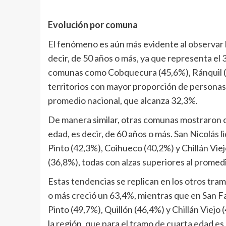
Evolución por comuna
El fenómeno es aún más evidente al observar 
decir, de 50 años o más, ya que representa el 
comunas como Cobquecura (45,6%), Ránquil (4
territorios con mayor proporción de persona
promedio nacional, que alcanza 32,3%.
De manera similar, otras comunas mostraron cr
edad, es decir, de 60 años o más. San Nicolás
Pinto (42,3%), Coihueco (40,2%) y Chillán Vi
(36,8%), todas con alzas superiores al promedi
Estas tendencias se replican en los otros tra
o más creció un 63,4%, mientras que en San 
Pinto (49,7%), Quillón (46,4%) y Chillán Viej
la región, que para el tramo de cuarta edad es