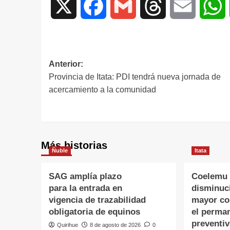
X
Facebook
Gmail
Threads
Email
W
Anterior:
Provincia de Itata: PDI tendrá nueva jornada de
acercamiento a la comunidad
Más historias
Ñuble
Itata
SAG amplía plazo
Coelemu 
para la entrada en
disminuci
vigencia de trazabilidad
mayor co
obligatoria de equinos
el perma
preventi
Quirihue
8 de agosto de 2026
0