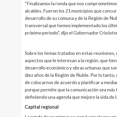
“Finalizamos la ronda que nos comprometimos r
alcaldes. Fueron los 21 municipios que concur
desarrollo de su comuna y de la Región de Ñu
transversal que hemos implementado los últ
próximo periodo”, dijo el Gobernador Crisóst
Sobre los temas tratados en estas reuniones, 
aspectos que le interesan a la región, que tie
desarrollo económico y obras urbanas que so
diez años de la Región de Ñuble. Por lo tanto
de colocarnos de acuerdo y planificar a median
porque permite que la comunicación sea más f
definiendo una agenda que mejore la vida de l
Capital regional
La ronda de reuniones se cerró con el encuentr