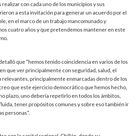
ealizar con cada uno de los municipios y sus
rieron a esta invitación para generar un acuerdo por el
ble, en el marco de un trabajo mancomunado y
imos cuatro años y que pretendemos mantener en este
omo.
detalló que “hemos tenido coincidencia en varios de los
nen que ver principalmente con seguridad, salud, el
n relevantes, principalmente enmarcadas dentro de los
, creo que este ejercicio democrático que hemos hecho,
o plazo, uno debería repetirlo en todos los ámbitos,
luida, tener propósitos comunes y sobre eso también ir
as personas”.
o con la capital regional, Chillán, donde su