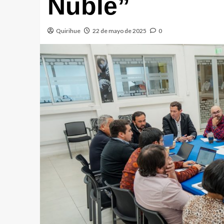
Ñuble”
Quirihue
22 de mayo de 2025
0