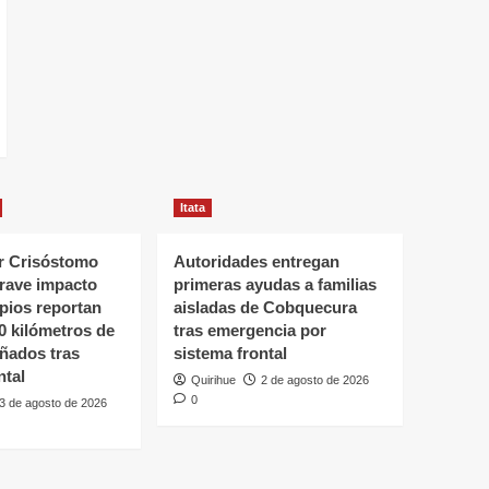
Itata
 Crisóstomo
Autoridades entregan
grave impacto
primeras ayudas a familias
ipios reportan
aisladas de Cobquecura
0 kilómetros de
tras emergencia por
ñados tras
sistema frontal
ntal
Quirihue
2 de agosto de 2026
0
3 de agosto de 2026