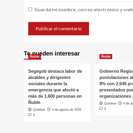
Guarda mi nombre, correo electrónico y web
Te pueden interesar
Ñuble
Ñuble
Segegob destaca labor de
Gobierno Region
alcaldes y dirigentes
postulaciones a
sociales durante la
8% con 2.645 pr
emergencia que afectó a
presentados po
más de 1.600 personas en
organizaciones 
Ñuble
Quirihue
4 de a
0
Quirihue
4 de agosto de 2026
0