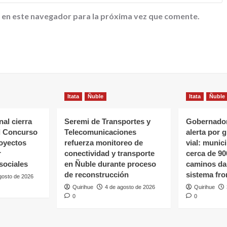
 en este navegador para la próxima vez que comente.
Itata
Ñuble
Itata
Ñuble
al cierra
Seremi de Transportes y
Gobernador
l Concurso
Telecomunicaciones
alerta por 
oyectos
refuerza monitoreo de
vial: munic
r
conectividad y transporte
cerca de 90
sociales
en Ñuble durante proceso
caminos da
de reconstrucción
sistema fro
gosto de 2026
Quirihue
4 de agosto de 2026
Quirihue
0
0