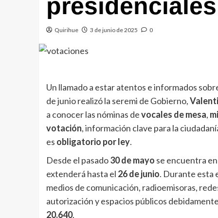
presidenciales
Quirihue
3 de junio de 2025
0
Un llamado a estar atentos e informados sobre
de junio realizó la seremi de Gobierno,
Valent
a conocer las nóminas de
vocales de mesa
,
m
votación
, información clave para la ciudadan
es
obligatorio por ley
.
Desde el pasado
30 de mayo
se encuentra en
extenderá hasta el
26 de junio
. Durante esta 
medios de comunicación, radioemisoras, redes 
autorización y espacios públicos debidamente 
20.640
.