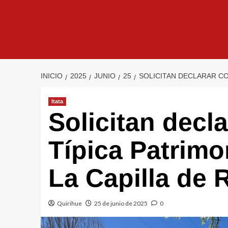
INICIO
2025
JUNIO
25
SOLICITAN DECLARAR CO
Itata
Solicitan decl
Típica Patrimon
La Capilla de 
Quirihue
25 de junio de 2025
0