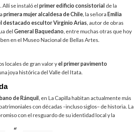
Allí se instaló el
primer edificio consistorial
de la
la
primera mujer alcaldesa de Chile
, la señora
Emilia
l destacado escultor Virginio Arias
, autor de obras
tua del
General Baquedano
, entre muchas otras que hoy
iben en el Museo Nacional de Bellas Artes.
tos locales de gran valor y
el primer pavimento
a joya histórica del Valle del Itata.
da
rbano de Ránquil
, en La Capilla habitan actualmente más
patrimoniales con décadas –incluso siglos– de historia. La
iso con el resguardo de su identidad local y la