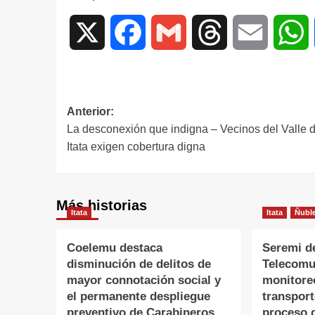
X
Facebook
Gmail
Threads
Email
W
Anterior:
La desconexión que indigna – Vecinos del Valle d
Itata exigen cobertura digna
Más historias
Itata
Itata
Ñubl
Coelemu destaca
Seremi d
disminución de delitos de
Telecomu
mayor connotación social y
monitore
el permanente despliegue
transpor
preventivo de Carabineros
proceso 