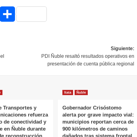
hatsApp
Compartir
Siguiente:
el
PDI Ñuble resaltó resultados operativos en
presentación de cuenta pública regional
e
Itata
Ñuble
e Transportes y
Gobernador Crisóstomo
nicaciones refuerza
alerta por grave impacto vial:
o de conectividad y
municipios reportan cerca de
te en Ñuble durante
900 kilómetros de caminos
de reconstrucción
dañados tras sistema frontal