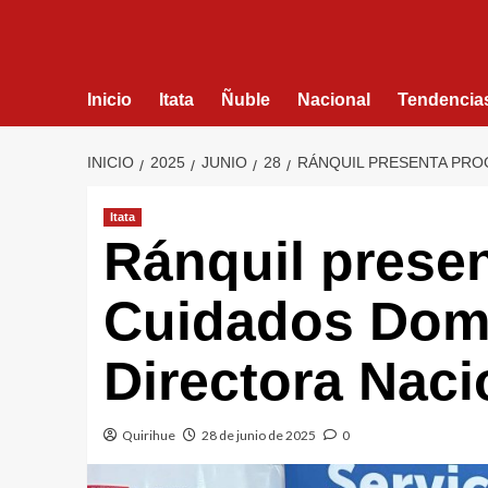
Inicio
Itata
Ñuble
Nacional
Tendencia
INICIO
2025
JUNIO
28
RÁNQUIL PRESENTA PRO
Itata
Ránquil prese
Cuidados Domic
Directora Nac
Quirihue
28 de junio de 2025
0