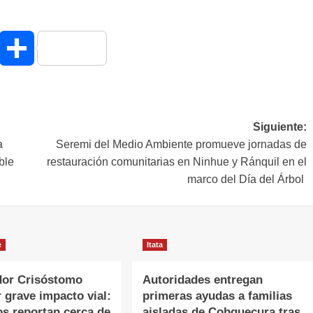
hatsApp
Compartir
Siguiente:
a
Seremi del Medio Ambiente promueve jornadas de
ble
restauración comunitarias en Ninhue y Ránquil en el
marco del Día del Árbol
e
Itata
or Crisóstomo
Autoridades entregan
r grave impacto vial:
primeras ayudas a familias
os reportan cerca de
aisladas de Cobquecura tras