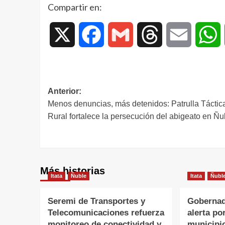
Compartir en:
X
Facebook
Gmail
Threads
Email
W
Anterior:
Menos denuncias, más detenidos: Patrulla Táctic
Rural fortalece la persecución del abigeato en Ñu
Más historias
Itata
Ñuble
Itata
Ñubl
Seremi de Transportes y
Gobernad
Telecomunicaciones refuerza
alerta po
monitoreo de conectividad y
municipi