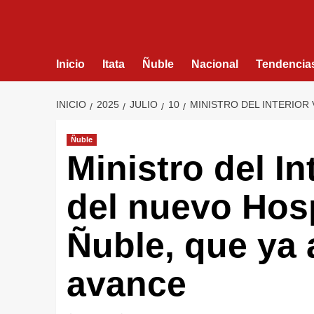
Inicio
Itata
Ñuble
Nacional
Tendencia
INICIO
2025
JULIO
10
MINISTRO DEL INTERIOR 
Ñuble
Ministro del In
del nuevo Hosp
Ñuble, que ya
avance