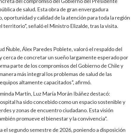
oncreta del compromiso del Gobierno del Presidente
 pública de salud. Esta obra de gran envergadura
, oportunidad y calidad de la atención para toda la región
erritorio”, señaló el Ministro Elizalde, tras la visita.
alud Ñuble, Álex Paredes Poblete, valoró el respaldo del
uy cerca de concretar un sueño largamente esperado por
orma parte de los compromisos del Gobierno de Chile y
 manera más integral los problemas de salud de las
equipos altamente capacitados”, afirmó.
Herminda Martín, Luz María Morán Ibáñez destacó:
ospital ha sido concebido como un espacio sostenible y
verdes y zonas de encuentro ciudadano. Esta visión
ambién promueve el bienestar y la convivencia”.
a el segundo semestre de 2026, poniendo a disposición