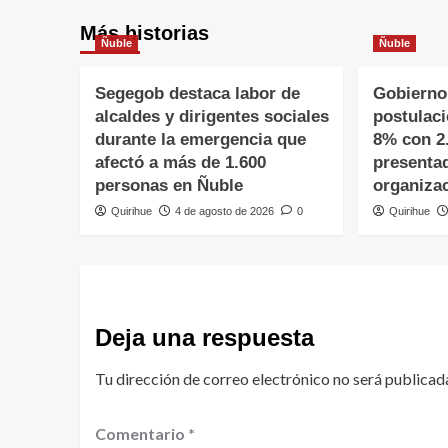
Más historias
Ñuble
Ñuble
Segegob destaca labor de
Gobierno
alcaldes y dirigentes sociales
postulac
durante la emergencia que
8% con 2
afectó a más de 1.600
presenta
personas en Ñuble
organiza
Quirihue
4 de agosto de 2026
0
Quirihue
Deja una respuesta
Tu dirección de correo electrónico no será publicad
Comentario
*