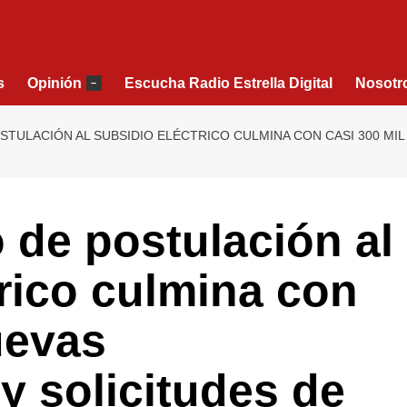
s
Opinión
Escucha Radio Estrella Digital
Nosotr
–
TULACIÓN AL SUBSIDIO ELÉCTRICO CULMINA CON CASI 300 MIL
 de postulación al
rico culmina con
uevas
y solicitudes de