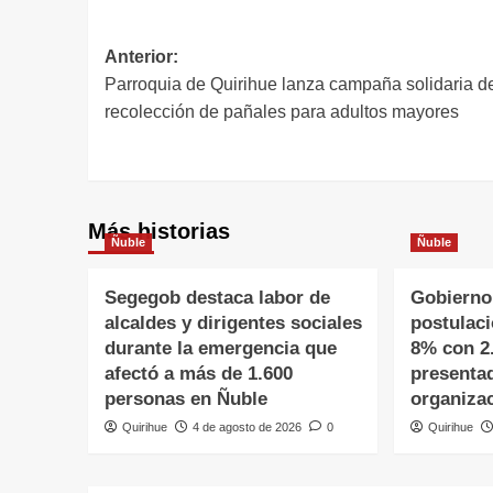
Anterior:
Parroquia de Quirihue lanza campaña solidaria d
recolección de pañales para adultos mayores
Más historias
Ñuble
Ñuble
Segegob destaca labor de
Gobierno
alcaldes y dirigentes sociales
postulac
durante la emergencia que
8% con 2
afectó a más de 1.600
presenta
personas en Ñuble
organiza
Quirihue
4 de agosto de 2026
0
Quirihue