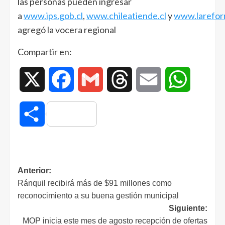
las personas pueden ingresar
a
www.ips.gob.cl
,
www.chileatiende.cl
y
www.larefor
agregó la vocera regional
Compartir en:
X
Facebook
Gmail
Threads
Email
WhatsAp
Compartir
Anterior:
Ránquil recibirá más de $91 millones como
reconocimiento a su buena gestión municipal
Siguiente:
MOP inicia este mes de agosto recepción de ofertas