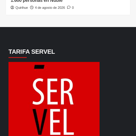
1.600 personas en Ñuble
Quirihue
4 de agosto de 2026
0
TARIFA SERVEL