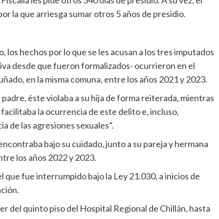
a Fiscalía les pide otros 540 días de presidio. A su vez, el
or la que arriesga sumar otros 5 años de presidio.
o, los hechos por lo que se les acusan a los tres imputados
iva desde que fueron formalizados- ocurrieron en el
 cuñado, en la misma comuna, entre los años 2021 y 2023.
l padre, éste violaba a su hija de forma reiterada, mientras
cilitaba la ocurrencia de este delito e, incluso,
ia de las agresiones sexuales”.
 encontraba bajo su cuidado, junto a su pareja y hermana
entre los años 2022 y 2023.
 que fue interrumpido bajo la Ley 21.030, a inicios de
ación.
aer del quinto piso del Hospital Regional de Chillán, hasta