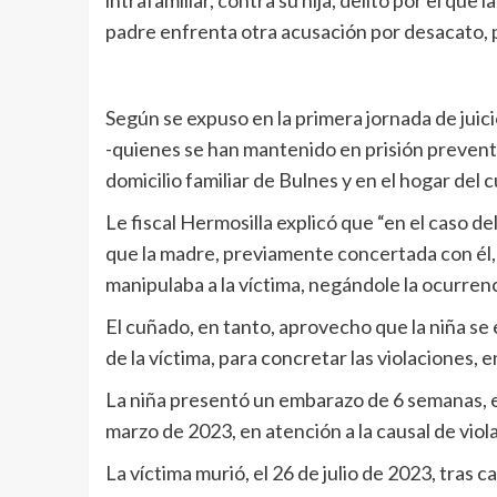
intrafamiliar, contra su hija, delito por el que l
padre enfrenta otra acusación por desacato, p
Según se expuso en la primera jornada de juici
-quienes se han mantenido en prisión prevent
domicilio familiar de Bulnes y en el hogar del
Le fiscal Hermosilla explicó que “en el caso de
que la madre, previamente concertada con él, fa
manipulaba a la víctima, negándole la ocurrenc
El cuñado, en tanto, aprovecho que la niña se
de la víctima, para concretar las violaciones, 
La niña presentó un embarazo de 6 semanas, el
marzo de 2023, en atención a la causal de viol
La víctima murió, el 26 de julio de 2023, tras c