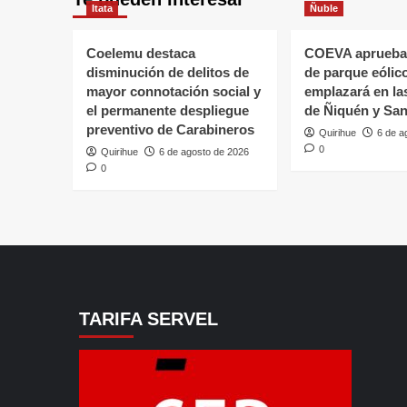
Itata
Ñuble
Coelemu destaca
COEVA aprueba
disminución de delitos de
de parque eólic
mayor connotación social y
emplazará en l
el permanente despliegue
de Ñiquén y San
preventivo de Carabineros
Quirihue
6 de a
0
Quirihue
6 de agosto de 2026
0
TARIFA SERVEL