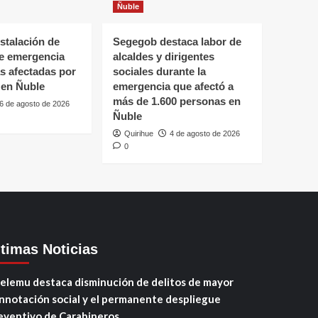
Ñuble
stalación de
Segegob destaca labor de
de emergencia
alcaldes y dirigentes
as afectadas por
sociales durante la
 en Ñuble
emergencia que afectó a
más de 1.600 personas en
6 de agosto de 2026
Ñuble
Quirihue
4 de agosto de 2026
0
ltimas Noticias
elemu destaca disminución de delitos de mayor
nnotación social y el permanente despliegue
eventivo de Carabineros