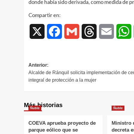
donde había sido derivada, como medida de pro
Compartir en:
X
Facebook
Gmail
Threads
Email
W
Anterior:
Alcalde de Ránquil solicita implementación de ce
integral de protección a la mujer
Más historias
Ñuble
Ñuble
COEVA aprueba proyecto de
Ministro 
parque eólico que se
decreta 