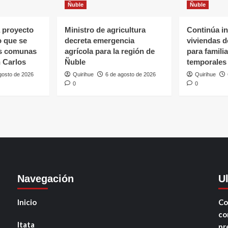
Ñuble
Ñuble
 proyecto
Ministro de agricultura
Continúa in
o que se
decreta emergencia
viviendas 
as comunas
agrícola para la región de
para famili
 Carlos
Ñuble
temporales
gosto de 2026
Quirihue
6 de agosto de 2026
Quirihue
0
0
Navegación
U
Inicio
Co
co
Itata
pr