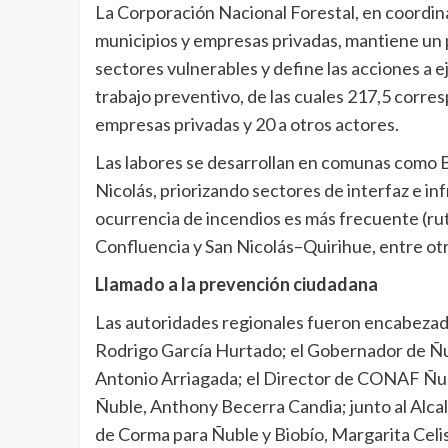
La Corporación Nacional Forestal, en coordin
municipios y empresas privadas, mantiene un pl
sectores vulnerables y define las acciones a e
trabajo preventivo, de las cuales 217,5 corre
empresas privadas y 20 a otros actores.
Las labores se desarrollan en comunas como Bu
Nicolás, priorizando sectores de interfaz e inf
ocurrencia de incendios es más frecuente (ru
Confluencia y San Nicolás–Quirihue, entre otr
Llamado a la prevención ciudadana
Las autoridades regionales fueron encabezada
Rodrigo García Hurtado; el Gobernador de Ñub
Antonio Arriagada; el Director de CONAF Ñubl
Ñuble, Anthony Becerra Candia; junto al Alca
de Corma para Ñuble y Biobío, Margarita Celi