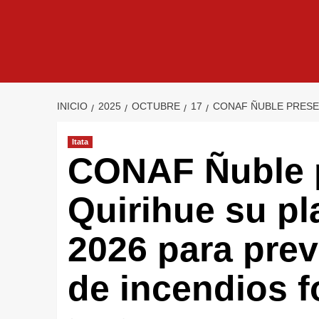
INICIO
2025
OCTUBRE
17
CONAF ÑUBLE PRESEN
Itata
CONAF Ñuble 
Quirihue su pl
2026 para pre
de incendios f