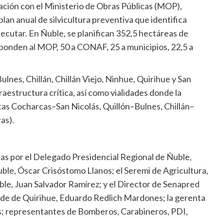
ación con el Ministerio de Obras Públicas (MOP),
an anual de silvicultura preventiva que identifica
jecutar. En Ñuble, se planifican 352,5 hectáreas de
sponden al MOP, 50 a CONAF, 25 a municipios, 22,5 a
lnes, Chillán, Chillán Viejo, Ninhue, Quirihue y San
raestructura crítica, así como vialidades donde la
tas Cocharcas–San Nicolás, Quillón–Bulnes, Chillán–
as).
s por el Delegado Presidencial Regional de Ñuble,
le, Óscar Crisóstomo Llanos; el Seremi de Agricultura,
e, Juan Salvador Ramírez; y el Director de Senapred
lde de Quirihue, Eduardo Redlich Mardones; la gerenta
s; representantes de Bomberos, Carabineros, PDI,