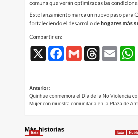
comuna que verán optimizadas las condiciones
Este lanzamiento marca un nuevo paso para Qu
fortaleciendo el desarrollo de
hogares más se
Compartir en:
X
Facebook
Gmail
Threads
Email
W
Anterior:
Quirihue conmemora el Día de la No Violencia con
Mujer con muestra comunitaria en la Plaza de Ar
Más historias
Itata
Itata
Ñubl