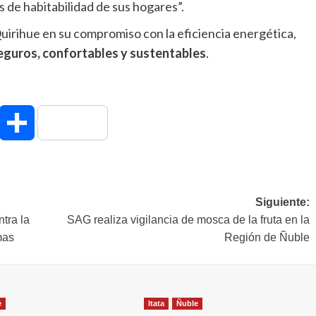
 de habitabilidad de sus hogares”.
irihue en su compromiso con la eficiencia energética,
guros, confortables y sustentables
.
hatsApp
Compartir
Siguiente:
tra la
SAG realiza vigilancia de mosca de la fruta en la
mas
Región de Ñuble
e
Itata
Ñuble