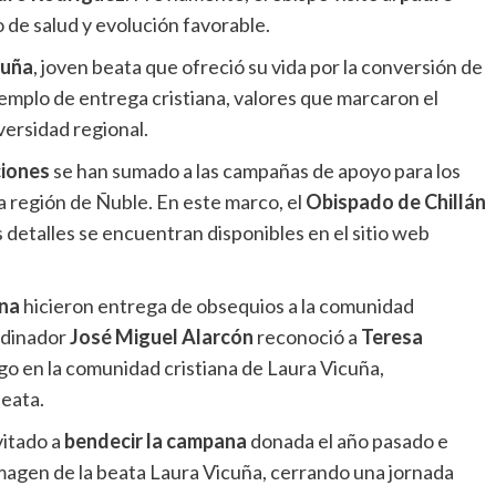
o de salud y evolución favorable.
cuña
, joven beata que ofreció su vida por la conversión de
jemplo de entrega cristiana, valores que marcaron el
versidad regional.
ciones
se han sumado a las campañas de apoyo para los
a región de Ñuble. En este marco, el
Obispado de Chillán
s detalles se encuentran disponibles en el sitio web
una
hicieron entrega de obsequios a la comunidad
ordinador
José Miguel Alarcón
reconoció a
Teresa
o en la comunidad cristiana de Laura Vicuña,
beata.
itado a
bendecir la campana
donada el año pasado e
a imagen de la beata Laura Vicuña, cerrando una jornada