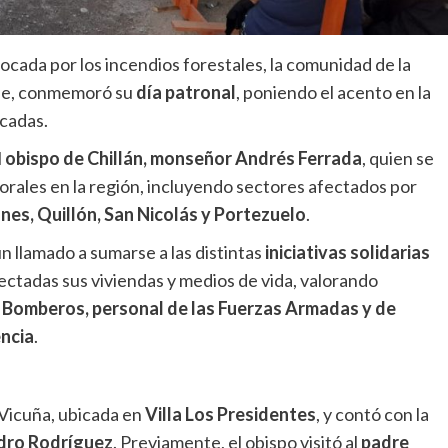
ocada por los incendios forestales, la comunidad de la
hue, conmemoró su
día patronal
, poniendo el acento en la
icadas.
l
obispo de Chillán, monseñor Andrés Ferrada
, quien se
torales en la región, incluyendo sectores afectados por
nes, Quillón, San Nicolás y Portezuelo
.
 llamado a sumarse a las distintas
iniciativas solidarias
ectadas sus viviendas y medios de vida, valorando
 Bomberos, personal de las Fuerzas Armadas y de
ncia
.
 Vicuña, ubicada en
Villa Los Presidentes
, y contó con la
edro Rodríguez
. Previamente, el obispo visitó al
padre