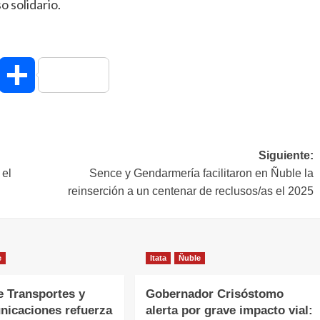
o solidario.
hatsApp
Compartir
Siguiente:
 el
Sence y Gendarmería facilitaron en Ñuble la
reinserción a un centenar de reclusos/as el 2025
e
Itata
Ñuble
e Transportes y
Gobernador Crisóstomo
nicaciones refuerza
alerta por grave impacto vial: