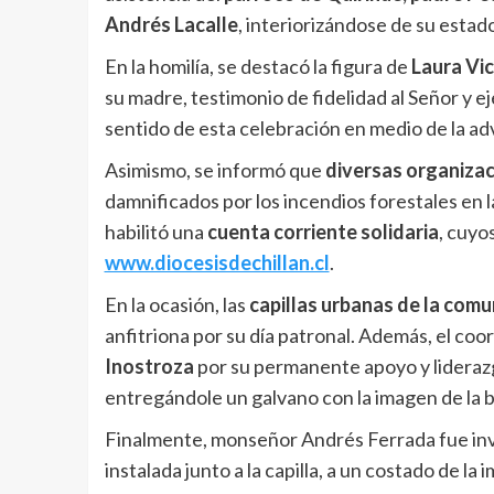
Andrés Lacalle
, interiorizándose de su estad
En la homilía, se destacó la figura de
Laura Vi
su madre, testimonio de fidelidad al Señor y e
sentido de esta celebración en medio de la ad
Asimismo, se informó que
diversas organiza
damnificados por los incendios forestales en l
habilitó una
cuenta corriente solidaria
, cuyo
www.diocesisdechillan.cl
.
En la ocasión, las
capillas urbanas de la com
anfitriona por su día patronal. Además, el co
Inostroza
por su permanente apoyo y liderazg
entregándole un galvano con la imagen de la 
Finalmente, monseñor Andrés Ferrada fue inv
instalada junto a la capilla, a un costado de l