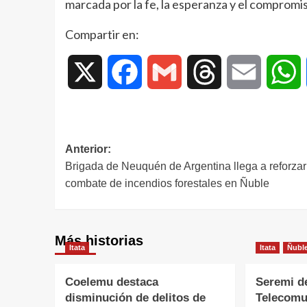
marcada por la fe, la esperanza y el compromis
Compartir en:
X
Facebook
Gmail
Threads
Email
W
Anterior:
Brigada de Neuquén de Argentina llega a reforzar
combate de incendios forestales en Ñuble
Más historias
Itata
Itata
Ñubl
Coelemu destaca
Seremi d
disminución de delitos de
Telecomu