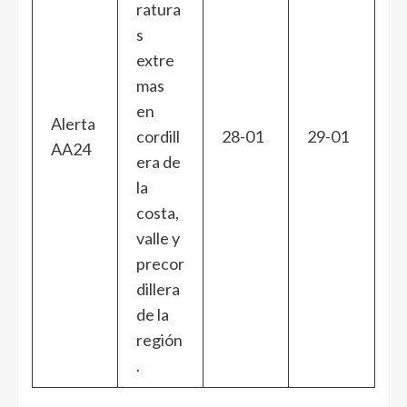
ratura
s
extre
mas
en
Alerta
cordill
28-01
29-01
AA24
era de
la
costa,
valle y
precor
dillera
de la
región
.