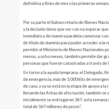
definitiva a fines de mes o las primeras seman
Por su parte el Subsecretario de Bienes Naci
y la decisión tiene que ver con no esperar que 
inmediato y de manera paralela comenzar con l
de título de dominio para poder acceder a la r
permite al Ministerio de Bienes Nacionales po
menos, a ocho meses, también permite dar gratu
personas que fueron catastradas a través de l
En torno a la ayuda temprana, el Delegado, R
de emergencia, más de 3.000 kits de emergenci
de casa, y ya se está en la etapa de apoyo a l
llenando las fichas de afectación, también s
inicialmente se entregaron 367, esta semana
total de 567 millones de pesos”.