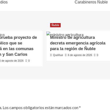
ndios
Carabineros Ñuble
Ñuble
rueba proyecto de
Ministro de agricultura
lico que se
decreta emergencia agrícola
á en las comunas
para la región de Ñuble
n y San Carlos
Quirihue
6 de agosto de 2026
0
6 de agosto de 2026
0
a.
Los campos obligatorios están marcados con
*