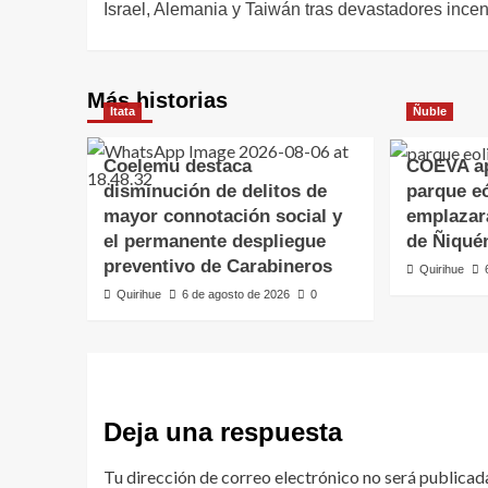
Israel, Alemania y Taiwán tras devastadores ince
Más historias
Itata
Ñuble
Coelemu destaca
COEVA ap
disminución de delitos de
parque eó
mayor connotación social y
emplazar
el permanente despliegue
de Ñiqué
preventivo de Carabineros
Quirihue
Quirihue
6 de agosto de 2026
0
Deja una respuesta
Tu dirección de correo electrónico no será publicad