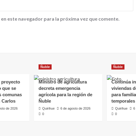
 en este navegador para la próxima vez que comente.
Ñuble
Ñuble
 proyecto
Ministro de agricultura
Continúa in
o que se
decreta emergencia
viviendas 
as comunas
agrícola para la región de
para famili
 Carlos
Ñuble
temporales
osto de 2026
Quirihue
6 de agosto de 2026
Quirihue
6
0
0