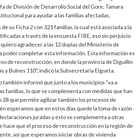
fa de División de Desarrollo Social del Gore, Tamara
titucional para ayudar a las familias afectadas.
de su Ficha 2 con 321 familias, la cual está asociada a la
ificadas a través de la encuesta FIBE, eso sin perjuicio
quiero agradecer a las 12 duplas del Ministerio de
 poder completar esta información. Esta información es
so de reconstrucción, en donde la provincia de Diguillín
as y Bulnes 110”, indicó la Subsecretaria Elgueta.
 también informó que junto a los municipios “va a
 las familias, lo que se complementa con medidas que han
to 28 que permite agilizar también los procesos de
ién esperamos que en estos días quede la toma de razón
declaraciones juradas y esto se complementa a otras
e hace que el proceso de reconstrucción en la región de
te, así que esperamos iniciar obras de vivienda