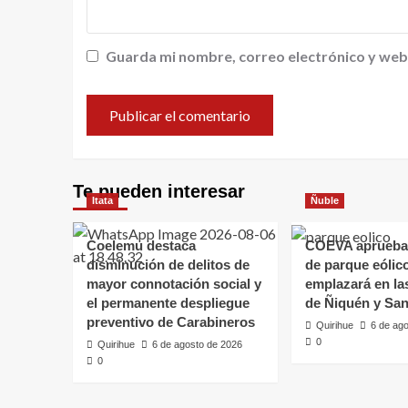
Guarda mi nombre, correo electrónico y web
Te pueden interesar
Itata
Ñuble
Coelemu destaca
COEVA aprueba
disminución de delitos de
de parque eólic
mayor connotación social y
emplazará en l
el permanente despliegue
de Ñiquén y San
preventivo de Carabineros
Quirihue
6 de ag
0
Quirihue
6 de agosto de 2026
0