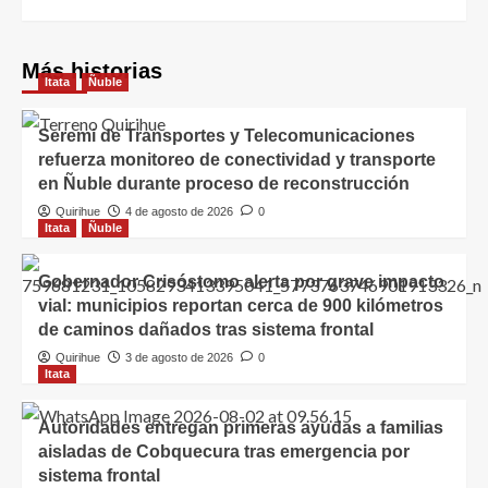
Más historias
Itata
Ñuble
Seremi de Transportes y Telecomunicaciones
refuerza monitoreo de conectividad y transporte
en Ñuble durante proceso de reconstrucción
Quirihue
4 de agosto de 2026
0
Itata
Ñuble
Gobernador Crisóstomo alerta por grave impacto
vial: municipios reportan cerca de 900 kilómetros
de caminos dañados tras sistema frontal
Quirihue
3 de agosto de 2026
0
Itata
Autoridades entregan primeras ayudas a familias
aisladas de Cobquecura tras emergencia por
sistema frontal