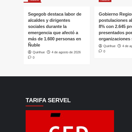
Segegob destaca labor de
Gobierno Region
alcaldes y dirigentes
postulaciones a
sociales durante la
8% con 2.645 pr
emergencia que afectó a
presentados po
más de 1.600 personas en
organizaciones 
Ñuble
Quirihue
4 de a
0
Quirihue
4 de agosto de 2026
0
TARIFA SERVEL