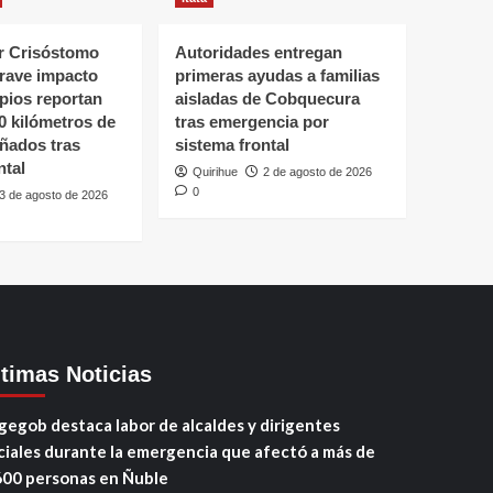
 Crisóstomo
Autoridades entregan
grave impacto
primeras ayudas a familias
ipios reportan
aisladas de Cobquecura
0 kilómetros de
tras emergencia por
ñados tras
sistema frontal
ntal
Quirihue
2 de agosto de 2026
0
3 de agosto de 2026
ltimas Noticias
gegob destaca labor de alcaldes y dirigentes
ciales durante la emergencia que afectó a más de
600 personas en Ñuble