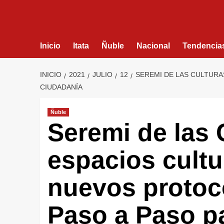
Inicio
Itata
Ñuble
Nacional
Tendencia
INICIO
2021
JULIO
12
SEREMI DE LAS CULTURAS
CIUDADANÍA
Ñuble
Seremi de las C
espacios cultu
nuevos protoc
Paso a Paso par