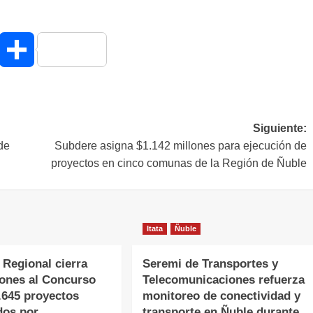
hatsApp
Compartir
Siguiente:
de
Subdere asigna $1.142 millones para ejecución de
proyectos en cinco comunas de la Región de Ñuble
Itata
Ñuble
 Regional cierra
Seremi de Transportes y
iones al Concurso
Telecomunicaciones refuerza
.645 proyectos
monitoreo de conectividad y
dos por
transporte en Ñuble durante