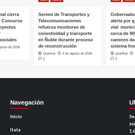
al cierra
Seremi de Transportes y
Gobernador
l Concurso
Telecomunicaciones
alerta por 
oyectos
refuerza monitoreo de
vial: munic
r
conectividad y transporte
cerca de 90
sociales
en Ñuble durante proceso
caminos da
de reconstrucción
sistema fro
gosto de 2026
Quirihue
4 de agosto de 2026
Quirihue
0
0
Navegación
U
Inicio
Se
so
Itata
1.