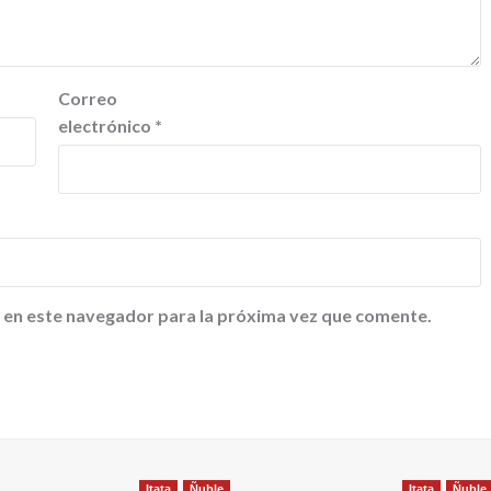
Correo
electrónico
*
 en este navegador para la próxima vez que comente.
Itata
Ñuble
Itata
Ñuble