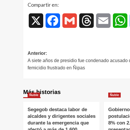
Compartir en:
X
Facebook
Gmail
Threads
Email
W
Anterior:
A siete años de presidio fue condenado acusado 
femicidio frustrado en Ñipas
Más historias
Ñuble
Ñuble
Segegob destaca labor de
Gobierno
alcaldes y dirigentes sociales
postulac
durante la emergencia que
8% con 2
afectó a más de 1.600
presenta