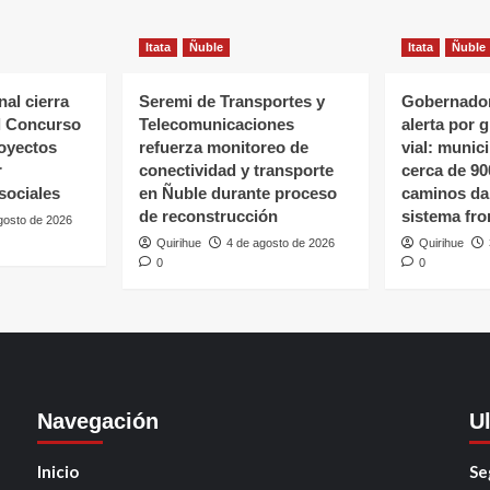
Itata
Ñuble
Itata
Ñuble
al cierra
Seremi de Transportes y
Gobernador
l Concurso
Telecomunicaciones
alerta por 
oyectos
refuerza monitoreo de
vial: munic
r
conectividad y transporte
cerca de 90
sociales
en Ñuble durante proceso
caminos da
de reconstrucción
sistema fro
gosto de 2026
Quirihue
4 de agosto de 2026
Quirihue
0
0
Navegación
U
Inicio
Se