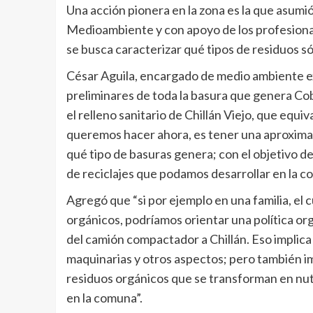
Una acción pionera en la zona es la que asumió
Medioambiente y con apoyo de los profesionale
se busca caracterizar qué tipos de residuos só
César Aguila, encargado de medio ambiente e
preliminares de toda la basura que genera Co
el relleno sanitario de Chillán Viejo, que equ
queremos hacer ahora, es tener una aproximac
qué tipo de basuras genera; con el objetivo d
de reciclajes que podamos desarrollar en la c
Agregó que “si por ejemplo en una familia, el
orgánicos, podríamos orientar una política or
del camión compactador a Chillán. Eso implic
maquinarias y otros aspectos; pero también impl
residuos orgánicos que se transforman en nut
en la comuna”.