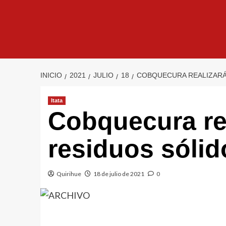
INICIO
2021
JULIO
18
COBQUECURA REALIZARÁ 
Itata
Cobquecura rea
residuos sólid
Quirihue
18 de julio de 2021
0