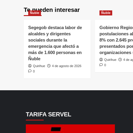
Te pueden interesar
Ñuble
Ñuble
Segegob destaca labor de
Gobierno Region
alcaldes y dirigentes
postulaciones a
sociales durante la
8% con 2.645 pr
emergencia que afectó a
presentados po
más de 1.600 personas en
organizaciones 
Ñuble
Quirihue
4 de a
0
Quirihue
4 de agosto de 2026
0
TARIFA SERVEL