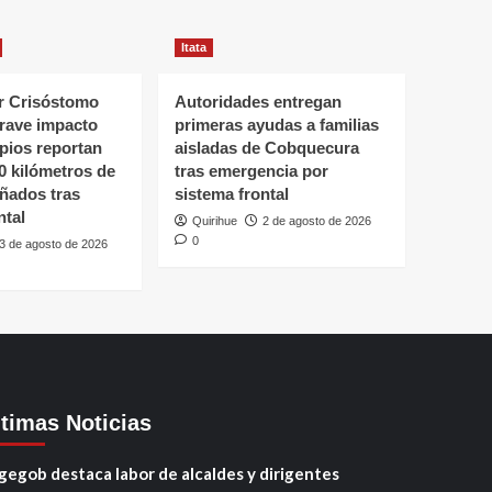
Itata
 Crisóstomo
Autoridades entregan
grave impacto
primeras ayudas a familias
ipios reportan
aisladas de Cobquecura
0 kilómetros de
tras emergencia por
ñados tras
sistema frontal
ntal
Quirihue
2 de agosto de 2026
0
3 de agosto de 2026
ltimas Noticias
gegob destaca labor de alcaldes y dirigentes