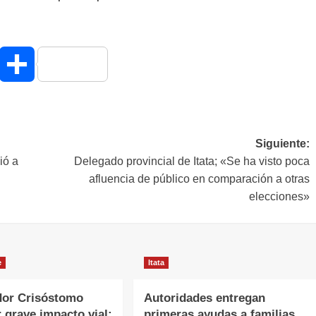
hatsApp
Compartir
Siguiente:
ió a
Delegado provincial de Itata; «Se ha visto poca
afluencia de público en comparación a otras
elecciones»
e
Itata
or Crisóstomo
Autoridades entregan
r grave impacto vial:
primeras ayudas a familias