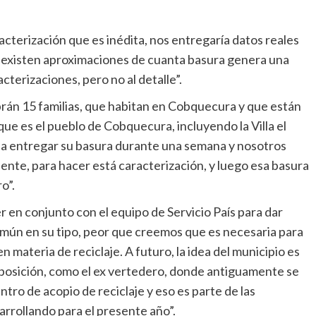
acterización que es inédita, nos entregaría datos reales
en existen aproximaciones de cuanta basura genera una
terizaciones, pero no al detalle”.
abrán 15 familias, que habitan en Cobquecura y que están
e es el pueblo de Cobquecura, incluyendo la Villa el
n a entregar su basura durante una semana y nosotros
ente, para hacer está caracterización, y luego esa basura
o”.
r en conjunto con el equipo de Servicio País para dar
omún en su tipo, peor que creemos que es necesaria para
 materia de reciclaje. A futuro, la idea del municipio es
posición, como el ex vertedero, donde antiguamente se
tro de acopio de reciclaje y eso es parte de las
arrollando para el presente año”.