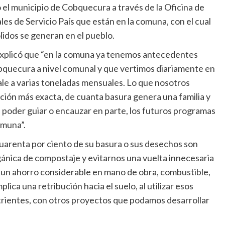
 el municipio de Cobquecura a través de la Oficina de
s de Servicio País que están en la comuna, con el cual
lidos se generan en el pueblo.
xplicó que “en la comuna ya tenemos antecedentes
bquecura a nivel comunal y que vertimos diariamente en
ivale a varias toneladas mensuales. Lo que nosotros
ión más exacta, de cuanta basura genera una familia y
e poder guiar o encauzar en parte, los futuros programas
omuna”.
 cuarenta por ciento de su basura o sus desechos son
gánica de compostaje y evitarnos una vuelta innecesaria
a un ahorro considerable en mano de obra, combustible,
ica una retribución hacia el suelo, al utilizar esos
rientes, con otros proyectos que podamos desarrollar