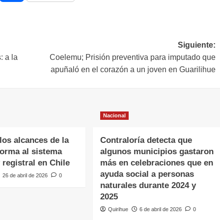
Siguiente:
 a la
Coelemu; Prisión preventiva para imputado que
apuñaló en el corazón a un joven en Guarilihue
Nacional
os alcances de la
Contraloría detecta que
forma al sistema
algunos municipios gastaron
y registral en Chile
más en celebraciones que en
ayuda social a personas
26 de abril de 2026
0
naturales durante 2024 y
2025
Quirihue
6 de abril de 2026
0