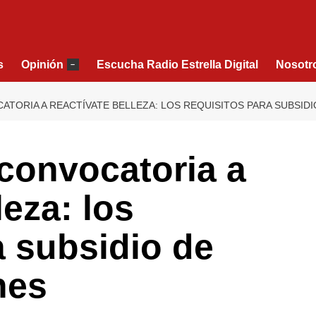
s
Opinión
Escucha Radio Estrella Digital
Nosotr
–
TORIA A REACTÍVATE BELLEZA: LOS REQUISITOS PARA SUBSIDI
convocatoria a
leza: los
a subsidio de
nes