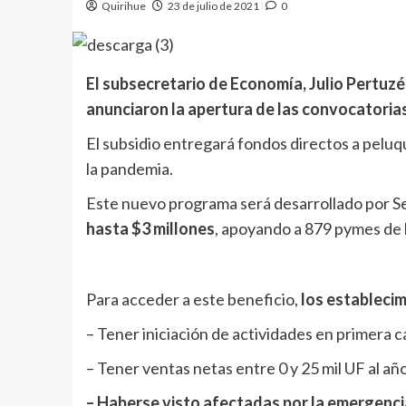
Quirihue
23 de julio de 2021
0
El subsecretario de Economía, Julio Pertuzé,
anunciaron la apertura de las convocatorias
El subsidio entregará fondos directos a peluq
la pandemia.
Este nuevo programa será desarrollado por Se
hasta $3 millones
, apoyando a 879 pymes de l
Para acceder a este beneficio,
los estableci
– Tener iniciación de actividades en primera c
– Tener ventas netas entre 0 y 25 mil UF al añ
– Haberse visto afectadas por la emergencia