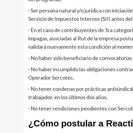
· Ser persona natural y/o jurídica con iniciaci
Servicio de Impuestos Internos (SII) antes de
· En el caso de contribuyentes de 1ra categorí
impagas, asociadas al Rut de la empresa postul
validará nuevamente esta condición al moment
· No haber sido beneficiario de convocatorias
· No haber incumplido las obligaciones contr
Operador Sercotec.
· No tener condenas por prácticas antisindica
trabajador, en los últimos dos años.
· No tener rendiciones pendientes con Sercotec
¿Cómo postular a Reactí