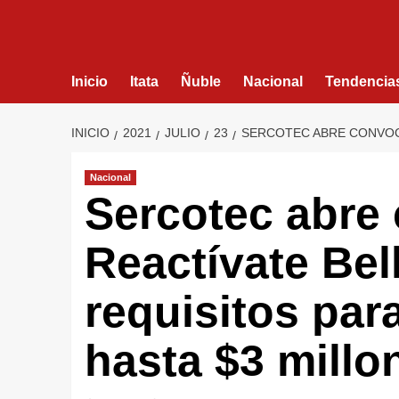
Inicio
Itata
Ñuble
Nacional
Tendencia
INICIO
2021
JULIO
23
SERCOTEC ABRE CONVOCA
Nacional
Sercotec abre 
Reactívate Bel
requisitos par
hasta $3 millo