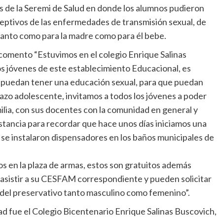
es de la Seremi de Salud en donde los alumnos pudieron
ptivos de las enfermedades de transmisión sexual, de
tanto como para la madre como para él bebe.
 comento “Estuvimos en el colegio Enrique Salinas
os jóvenes de este establecimiento Educacional, es
n puedan tener una educación sexual, para que puedan
razo adolescente, invitamos a todos los jóvenes a poder
lia, con sus docentes con la comunidad en general y
stancia para recordar que hace unos días iniciamos una
se instalaron dispensadores en los baños municipales de
s en la plaza de armas, estos son gratuitos además
asistir a su CESFAM correspondiente y pueden solicitar
 del preservativo tanto masculino como femenino”.
dad fue el Colegio Bicentenario Enrique Salinas Buscovich,