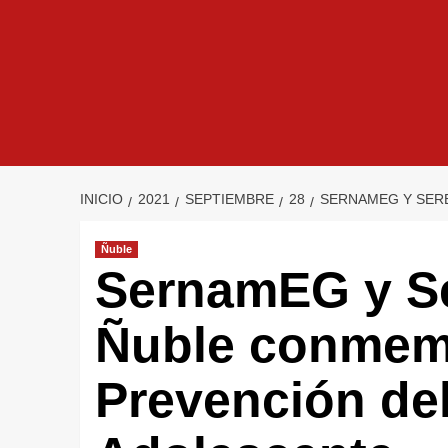
INICIO
2021
SEPTIEMBRE
28
SERNAMEG Y SERE
Ñuble
SernamEG y Se
Ñuble conmemo
Prevención de