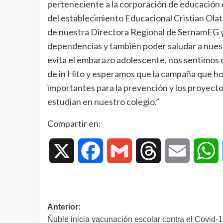
perteneciente a la corporación de educación 
del establecimiento Educacional Cristian Olate
de nuestra Directora Regional de SernamEG y e
dependencias y también poder saludar a nues
evita el embarazo adolescente, nos sentimos 
de in Hito y esperamos que la campaña que hoy
importantes para la prevención y los proyecto
estudian en nuestro colegio.”
Compartir en:
X
Facebook
Gmail
Threads
Email
W
Anterior:
Ñuble inicia vacunación escolar contra el Covid-