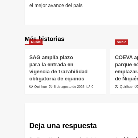
el mejor avance del país
Más historias
Ñuble
Ñuble
SAG amplía plazo
COEVA ap
para la entrada en
parque eó
vigencia de trazabilidad
emplazar
obligatoria de equinos
de Ñiqué
Quirihue
8 de agosto de 2026
0
Quirihue
Deja una respuesta