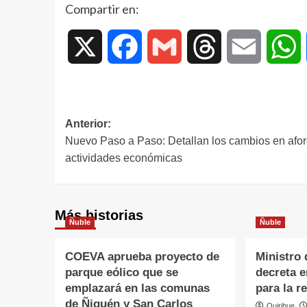
Compartir en:
X
Facebook
Gmail
Threads
Email
W
Anterior:
Nuevo Paso a Paso: Detallan los cambios en afor
actividades económicas
Más historias
Ñuble
Ñuble
COEVA aprueba proyecto de
Ministro 
parque eólico que se
decreta 
emplazará en las comunas
para la r
de Ñiquén y San Carlos
Quirihue