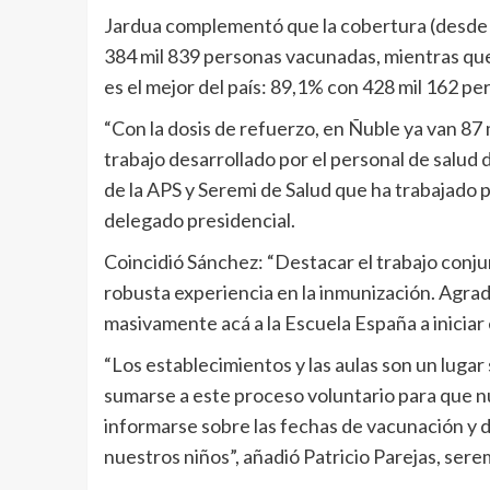
Jardua complementó que la cobertura (desde lo
384 mil 839 personas vacunadas, mientras que 
es el mejor del país: 89,1% con 428 mil 162 pe
“Con la dosis de refuerzo, en Ñuble ya van 8
trabajo desarrollado por el personal de salud 
de la APS y Seremi de Salud que ha trabajado p
delegado presidencial.
Coincidió Sánchez: “Destacar el trabajo conju
robusta experiencia en la inmunización. Agra
masivamente acá a la Escuela España a iniciar 
“Los establecimientos y las aulas son un lugar 
sumarse a este proceso voluntario para que n
informarse sobre las fechas de vacunación y 
nuestros niños”, añadió Patricio Parejas, sere