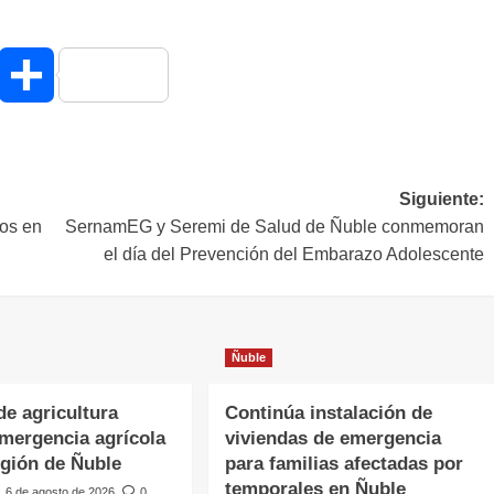
hatsApp
Compartir
Siguiente:
os en
SernamEG y Seremi de Salud de Ñuble conmemoran
el día del Prevención del Embarazo Adolescente
Ñuble
de agricultura
Continúa instalación de
emergencia agrícola
viviendas de emergencia
egión de Ñuble
para familias afectadas por
temporales en Ñuble
6 de agosto de 2026
0