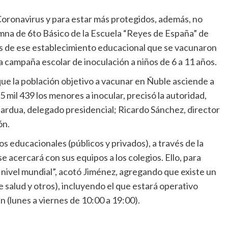
Coronavirus y para estar más protegidos, además, no
umna de 6to Básico de la Escuela “Reyes de España” de
tes de ese establecimiento educacional que se vacunaron
 la campaña escolar de inoculación a niños de 6 a 11 años.
que la población objetivo a vacunar en Ñuble asciende a
15 mil 439 los menores a inocular, precisó la autoridad,
 Jardua, delegado presidencial; Ricardo Sánchez, director
ón.
s educacionales (públicos y privados), a través de la
e acercará con sus equipos a los colegios. Ello, para
 nivel mundial”, acotó Jiménez, agregando que existe un
 salud y otros), incluyendo el que estará operativo
 (lunes a viernes de 10:00 a 19:00).