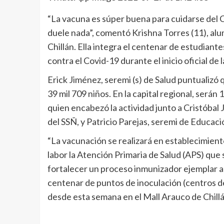
“La vacuna es súper buena para cuidarse del 
duele nada”, comentó Krishna Torres (11), al
Chillán. Ella integra el centenar de estudian
contra el Covid-19 durante el inicio oficial de
Erick Jiménez, seremi (s) de Salud puntualizó 
39 mil 709 niños. En la capital regional, serán 
quien encabezó la actividad junto a Cristóbal
del SSÑ, y Patricio Parejas, seremi de Educaci
“La vacunación se realizará en establecimiento
labor la Atención Primaria de Salud (APS) que s
fortalecer un proceso inmunizador ejemplar a
centenar de puntos de inoculación (centros de
desde esta semana en el Mall Arauco de Chillán