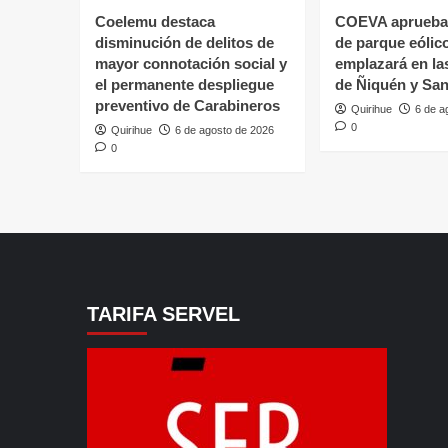
Coelemu destaca
COEVA aprueba
disminución de delitos de
de parque eólic
mayor connotación social y
emplazará en l
el permanente despliegue
de Ñiquén y San
preventivo de Carabineros
Quirihue
6 de a
0
Quirihue
6 de agosto de 2026
0
TARIFA SERVEL