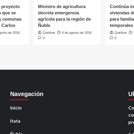
 proyecto
Ministro de agricultura
Continúa in
o que se
decreta emergencia
viviendas 
as comunas
agrícola para la región de
para famili
 Carlos
Ñuble
temporales
gosto de 2026
Quirihue
6 de agosto de 2026
Quirihue
0
0
Navegación
U
Inicio
Co
co
Itata
pr
Ñuble
6 