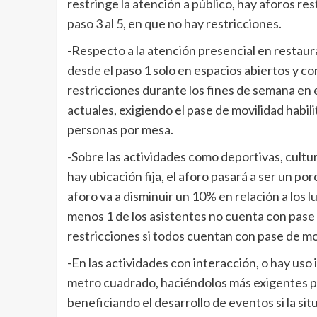
restringe la atención a público, hay aforos res
paso 3 al 5, en que no hay restricciones.
-Respecto a la atención presencial en restaur
desde el paso 1 solo en espacios abiertos y co
restricciones durante los fines de semana en e
actuales, exigiendo el pase de movilidad habi
personas por mesa.
-Sobre las actividades como deportivas, cultu
hay ubicación fija, el aforo pasará a ser un por
aforo va a disminuir un 10% en relación a los lu
menos 1 de los asistentes no cuenta con pase d
restricciones si todos cuentan con pase de mov
-En las actividades con interacción, o hay uso
metro cuadrado, haciéndolos más exigentes par
beneficiando el desarrollo de eventos si la sit