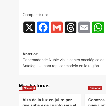
Compartir en:
X
Facebook
Gmail
Threads
Email
W
Anterior:
Gobernador de Ñuble visita centro oncológico de
Antofagasta para replicar modelo en la región
Más historias
Nacional
Nacional
Alza de la luz en julio: por
Conozca l
qué sube y de cuánto será el
nueva re