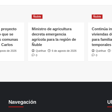
Ñuble
Ñuble
 proyecto
Ministro de agricultura
Continúa in
o que se
decreta emergencia
viviendas 
as comunas
agrícola para la región de
para famili
 Carlos
Ñuble
temporales
gosto de 2026
Quirihue
6 de agosto de 2026
Quirihue
0
0
Navegación
U