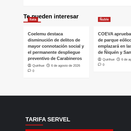
Te pueden interesar
Itata
Ñuble
Coelemu destaca
COEVA aprueba
disminución de delitos de
de parque eólic
mayor connotación social y
emplazará en l
el permanente despliegue
de Ñiquén y San
preventivo de Carabineros
Quirihue
6 de a
0
Quirihue
6 de agosto de 2026
0
TARIFA SERVEL