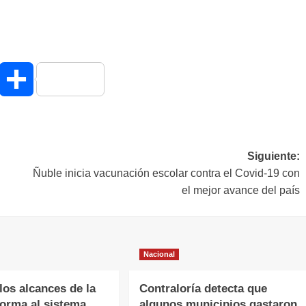
hatsApp
Compartir
Siguiente:
Ñuble inicia vacunación escolar contra el Covid-19 con
el mejor avance del país
Nacional
os alcances de la
Contraloría detecta que
forma al sistema
algunos municipios gastaron