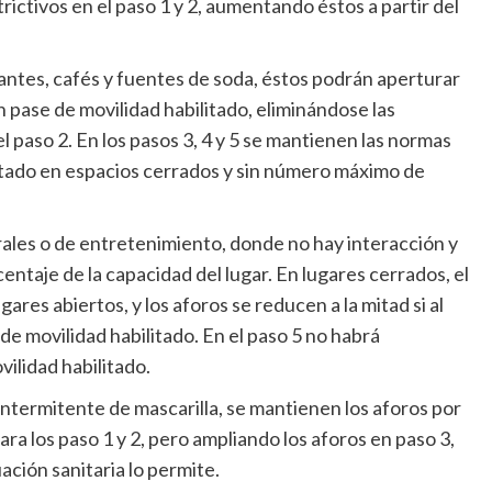
trictivos en el paso 1 y 2, aumentando éstos a partir del
antes, cafés y fuentes de soda, éstos podrán aperturar
n pase de movilidad habilitado, eliminándose las
l paso 2. En los pasos 3, 4 y 5 se mantienen las normas
litado en espacios cerrados y sin número máximo de
rales o de entretenimiento, donde no hay interacción y
centaje de la capacidad del lugar. En lugares cerrados, el
gares abiertos, y los aforos se reducen a la mitad si al
e movilidad habilitado. En el paso 5 no habrá
ilidad habilitado.
 intermitente de mascarilla, se mantienen los aforos por
a los paso 1 y 2, pero ampliando los aforos en paso 3,
uación sanitaria lo permite.