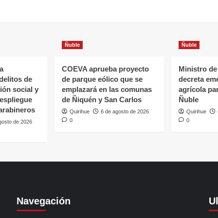
Ñuble
Ñuble
a
COEVA aprueba proyecto
Ministro de
delitos de
de parque eólico que se
decreta em
ón social y
emplazará en las comunas
agrícola pa
espliegue
de Ñiquén y San Carlos
Ñuble
arabineros
Quirihue
6 de agosto de 2026
Quirihue
0
0
gosto de 2026
Navegación
U