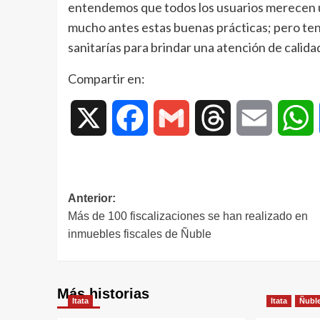
entendemos que todos los usuarios merecen 
mucho antes estas buenas prácticas; pero ten
sanitarías para brindar una atención de calidad
Compartir en:
X
Facebook
Gmail
Threads
Email
W
Anterior:
Más de 100 fiscalizaciones se han realizado en
inmuebles fiscales de Ñuble
Más historias
Itata
Itata
Ñubl