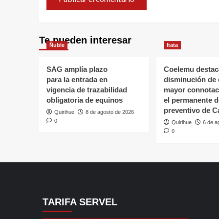
Te pueden interesar
Ñuble
Itata
SAG amplía plazo
Coelemu destac
para la entrada en
disminución de 
vigencia de trazabilidad
mayor connotaci
obligatoria de equinos
el permanente d
preventivo de C
Quirihue
8 de agosto de 2026
0
Quirihue
6 de a
0
TARIFA SERVEL