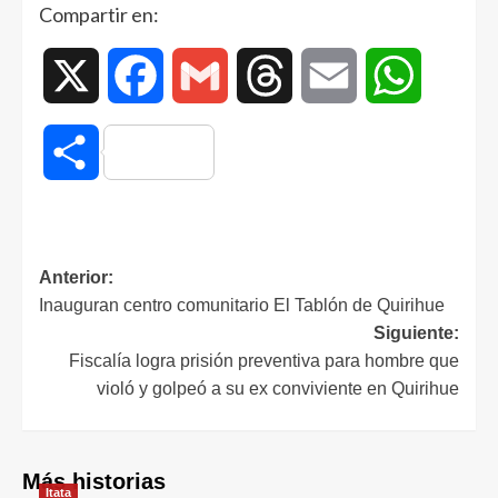
Compartir en:
pasar
jardín
a
recibiendo
recibir
un
X
Facebook
Gmail
Threads
Email
WhatsAp
su
reconocimiento
licencia
a
su
Compartir
abnegada
labor
Anterior:
Inauguran centro comunitario El Tablón de Quirihue
Siguiente:
Fiscalía logra prisión preventiva para hombre que
violó y golpeó a su ex conviviente en Quirihue
Más historias
Itata