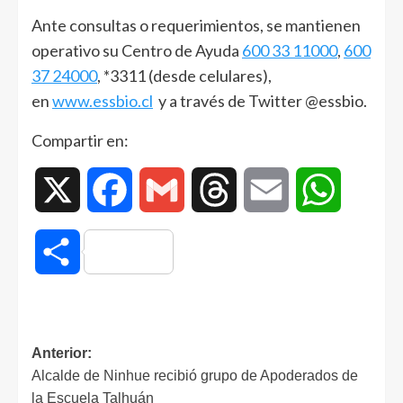
Ante consultas o requerimientos, se mantienen
operativo su Centro de Ayuda
600 33 11000
,
600
37 24000
, *3311 (desde celulares),
en
www.essbio.cl
y a través de Twitter @essbio.
Compartir en:
X
Facebook
Gmail
Threads
Email
WhatsAp
Compartir
Anterior:
Alcalde de Ninhue recibió grupo de Apoderados de
la Escuela Talhuán