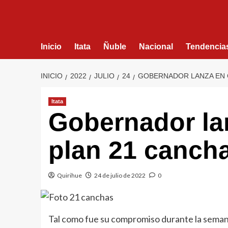
Inicio
Itata
Ñuble
Nacional
Tendencia
INICIO
2022
JULIO
24
GOBERNADOR LANZA EN 
Itata
Gobernador la
plan 21 canch
Quirihue
24 de julio de 2022
0
Tal como fue su compromiso durante la semana