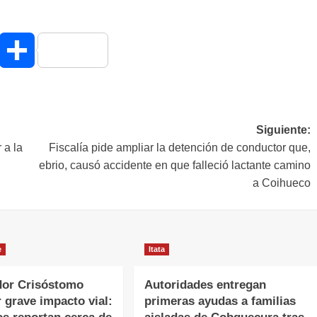
hatsApp
Compartir
Siguiente:
 a la
Fiscalía pide ampliar la detención de conductor que,
ebrio, causó accidente en que falleció lactante camino
a Coihueco
e
Itata
or Crisóstomo
Autoridades entregan
r grave impacto vial:
primeras ayudas a familias