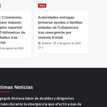
Itata
 Crisóstomo
Autoridades entregan
grave impacto
primeras ayudas a familias
ipios reportan
aisladas de Cobquecura
0 kilómetros de
tras emergencia por
ñados tras
sistema frontal
ntal
Quirihue
2 de agosto de 2026
0
3 de agosto de 2026
ltimas Noticias
gegob destaca labor de alcaldes y dirigentes
ciales durante la emergencia que afectó a más de