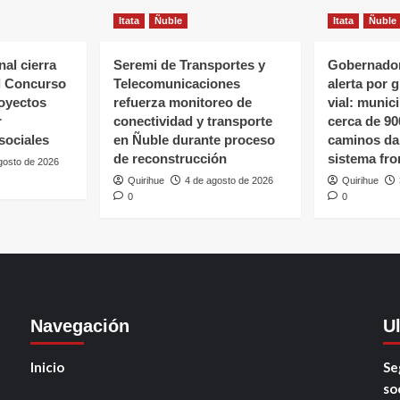
Itata
Ñuble
Itata
Ñuble
al cierra
Seremi de Transportes y
Gobernador
l Concurso
Telecomunicaciones
alerta por 
oyectos
refuerza monitoreo de
vial: munic
r
conectividad y transporte
cerca de 90
sociales
en Ñuble durante proceso
caminos da
de reconstrucción
sistema fro
gosto de 2026
Quirihue
4 de agosto de 2026
Quirihue
0
0
Navegación
U
Inicio
Se
so