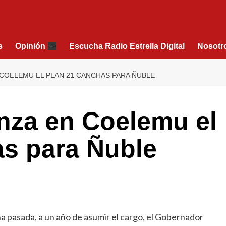
s
Opinión
Escucha Radio Estrella Digital
Nosotr
–
COELEMU EL PLAN 21 CANCHAS PARA ÑUBLE
nza en Coelemu el
as para Ñuble
 pasada, a un año de asumir el cargo, el Gobernador