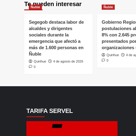
Te pueden interesar
Ñuble
Ñuble
Segegob destaca labor de
Gobierno Region
alcaldes y dirigentes
postulaciones a
sociales durante la
8% con 2.645 pr
emergencia que afectó a
presentados po
más de 1.600 personas en
organizaciones 
Ñuble
Quirihue
4 de a
0
Quirihue
4 de agosto de 2026
0
TARIFA SERVEL