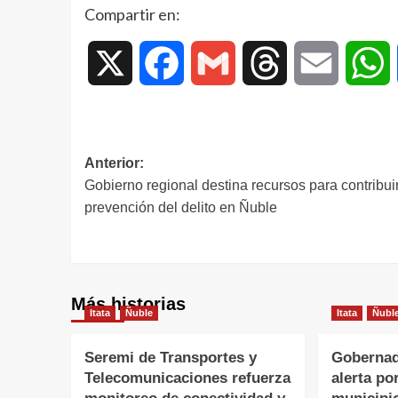
Compartir en:
X
Facebook
Gmail
Threads
Email
W
Anterior:
Gobierno regional destina recursos para contribuir
prevención del delito en Ñuble
Más historias
Itata
Ñuble
Itata
Ñubl
Seremi de Transportes y
Gobernad
Telecomunicaciones refuerza
alerta po