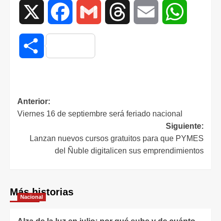
X
Facebook
Gmail
Threads
Email
WhatsAp
Compartir
Anterior:
Viernes 16 de septiembre será feriado nacional
Siguiente:
Lanzan nuevos cursos gratuitos para que PYMES
del Ñuble digitalicen sus emprendimientos
Más historias
Nacional