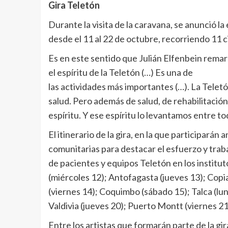
Gira Teletón
Durante la visita de la caravana, se anunció la
desde el 11 al 22 de octubre, recorriendo 11 c
Es en este sentido que Julián Elfenbein remar
el espíritu de la Teletón (…) Es una de
las actividades más importantes (…). La Telet
salud. Pero además de salud, de rehabilitación
espíritu. Y ese espíritu lo levantamos entre to
El itinerario de la gira, en la que participarán
comunitarias para destacar el esfuerzo y trab
de pacientes y equipos Teletón en los instituto
(miércoles 12); Antofagasta (jueves 13); Copi
(viernes 14); Coquimbo (sábado 15); Talca (lu
Valdivia (jueves 20); Puerto Montt (viernes 2
Entre los artistas que formarán parte de la gi