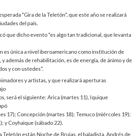
 esperada “Gira de la Teletón”, que este año se realizará
iudades del país.
có que dicho evento “es algo tan tradicional, que levanta
ón es única a nivel iberoamericano como institución de
, y además de rehabilitación, es de energía, de ánimo y de
dos y con ustedes”.
 animadores y artistas, y que realizará aperturas
ajo
s, será el siguiente: Arica (martes 11), Iquique
apó
nes 17); Concepción (martes 18); Temuco (miércoles 19);
1); y Coyhaique (sábado 22).
ra Teletón están Noche de Brujas, el baladista, Andrés de