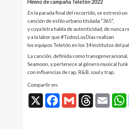
Himno de campaña Teletón 2022
En la parada final del recorrido, se estrenó u
canción de estilo urbano titulada “365”,
y cuya letra habla de autenticidad, de nunca r
y a la labor que #TodosLosDías realizan
los equipos Teletón en los 14 institutos del paí
La canción, definida como transgeneracional, e
Seamoon, y pertenece al género musical funk
con influencias de rap, R&B, soul y trap.
Compartir en:
X
Facebook
Gmail
Threads
Email
W