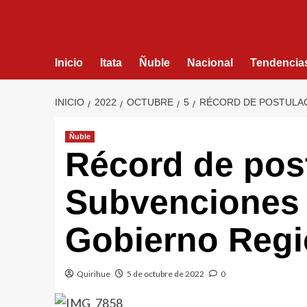
Inicio
Itata
Ñuble
Nacional
Tendencia
INICIO
2022
OCTUBRE
5
RÉCORD DE POSTULAC
Ñuble
Récord de post
Subvenciones 
Gobierno Regi
Quirihue
5 de octubre de 2022
0