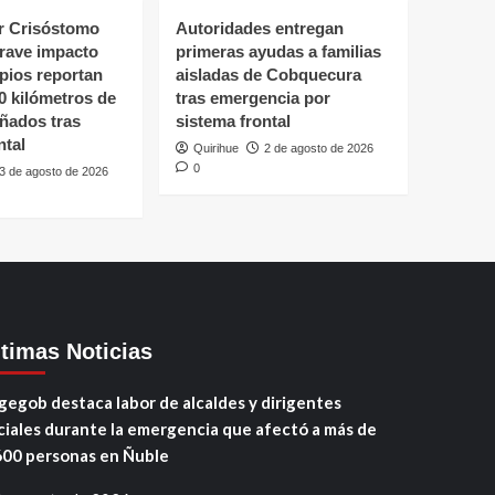
 Crisóstomo
Autoridades entregan
grave impacto
primeras ayudas a familias
ipios reportan
aisladas de Cobquecura
0 kilómetros de
tras emergencia por
ñados tras
sistema frontal
ntal
Quirihue
2 de agosto de 2026
0
3 de agosto de 2026
ltimas Noticias
gegob destaca labor de alcaldes y dirigentes
ciales durante la emergencia que afectó a más de
600 personas en Ñuble