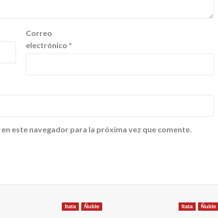
Correo
electrónico
*
 en este navegador para la próxima vez que comente.
Itata
Ñuble
Itata
Ñuble