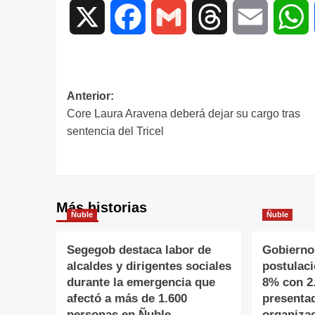
X
Facebook
Gmail
Threads
Email
W
Anterior:
Core Laura Aravena deberá dejar su cargo tras
sentencia del Tricel
Más historias
Ñuble
Ñuble
Segegob destaca labor de
Gobierno
alcaldes y dirigentes sociales
postulac
durante la emergencia que
8% con 2
afectó a más de 1.600
presenta
personas en Ñuble
organiza