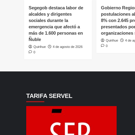
Segegob destaca labor de
Gobierno Region
alcaldes y dirigentes
postulaciones a
sociales durante la
8% con 2.645 pr
emergencia que afectó a
presentados po
más de 1.600 personas en
organizaciones 
Ñuble
Quirihue
4 de a
0
Quirihue
4 de agosto de 2026
0
TARIFA SERVEL