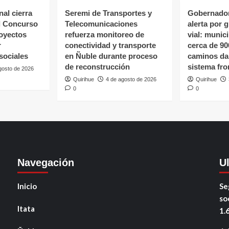
al cierra
Seremi de Transportes y
Gobernador
l Concurso
Telecomunicaciones
alerta por 
oyectos
refuerza monitoreo de
vial: munic
r
conectividad y transporte
cerca de 90
sociales
en Ñuble durante proceso
caminos da
de reconstrucción
sistema fro
gosto de 2026
Quirihue
4 de agosto de 2026
Quirihue
0
0
Navegación
U
Inicio
Se
so
Itata
1.