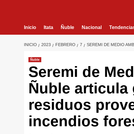
Inicio
Itata
Ñuble
Nacional
Tendencia
INICIO
2023
FEBRERO
7
SEREMI DE MEDIO AMB
Ñuble
Seremi de Med
Ñuble articula
residuos prov
incendios fore