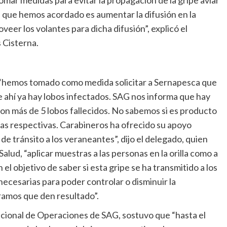
as que hemos acordado es aumentar la difusión en la
veer los volantes para dicha difusión”, explicó el
s Cisterna.
e “hemos tomado como medida solicitar a Sernapesca que
e ahí ya hay lobos infectados. SAG nos informa que hay
on más de 5 lobos fallecidos. No sabemos si es producto
ras respectivas. Carabineros ha ofrecido su apoyo
e tránsito a los veraneantes”, dijo el delegado, quien
alud, “aplicar muestras a las personas en la orilla como a
l objetivo de saber si esta gripe se ha transmitido a los
necesarias para poder controlar o disminuir la
eramos que den resultado”.
nacional de Operaciones de SAG, sostuvo que “hasta el