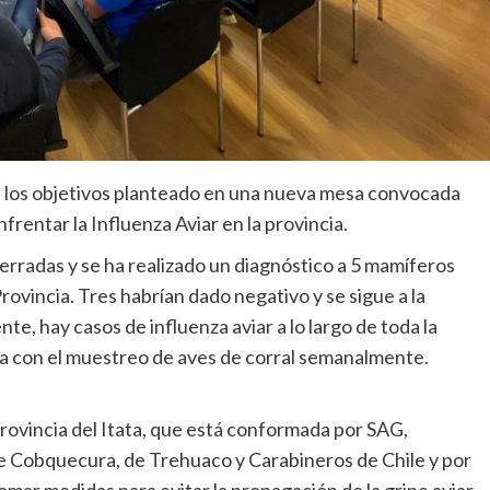
e los objetivos planteado en una nueva mesa convocada
frentar la Influenza Aviar en la provincia.
erradas y se ha realizado un diagnóstico a 5 mamíferos
ovincia. Tres habrían dado negativo y se sigue a la
te, hay casos de influenza aviar a lo largo de toda la
úa con el muestreo de aves de corral semanalmente.
provincia del Itata, que está conformada por SAG,
e Cobquecura, de Trehuaco y Carabineros de Chile y por
omar medidas para evitar la propagación de la gripe aviar