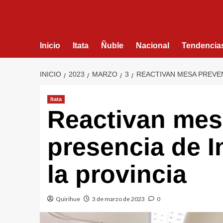
Inicio
Itata
Ñuble
Nacional
Tendencia
INICIO
2023
MARZO
3
REACTIVAN MESA PREVEN
Itata
Reactivan mes
presencia de I
la provincia
Quirihue
3 de marzo de 2023
0