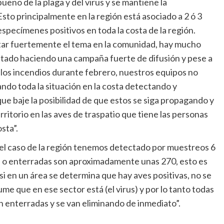
no de la plaga y del virus y se mantiene la
sto principalmente en la región está asociado a 2 ó 3
specímenes positivos en toda la costa de la región.
ar fuertemente el tema en la comunidad, hay mucho
estado haciendo una campaña fuerte de difusión y pese a
n los incendios durante febrero, nuestros equipos no
ndo toda la situación en la costa detectando y
que baje la posibilidad de que estos se siga propagando y
rritorio en las aves de traspatio que tiene las personas
sta”.
n el caso de la región tenemos detectado por muestreos 6
as o enterradas son aproximadamente unas 270, esto es
si en un área se determina que hay aves positivas, no se
e que en ese sector está (el virus) y por lo tanto todas
 enterradas y se van eliminando de inmediato”.