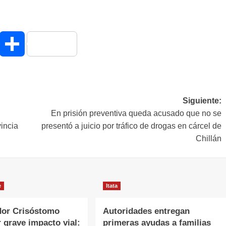
hatsApp
Compartir
Siguiente:
En prisión preventiva queda acusado que no se
vincia
presentó a juicio por tráfico de drogas en cárcel de
Chillán
e
Itata
or Crisóstomo
Autoridades entregan
r grave impacto vial:
primeras ayudas a familias