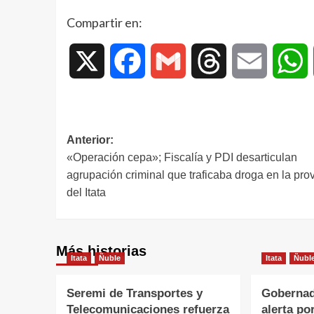
Compartir en:
X
Facebook
Gmail
Threads
Email
W
Anterior:
«Operación cepa»; Fiscalía y PDI desarticulan
agrupación criminal que traficaba droga en la pro
del Itata
Más historias
Itata
Ñuble
Itata
Ñubl
Seremi de Transportes y
Gobernad
Telecomunicaciones refuerza
alerta po