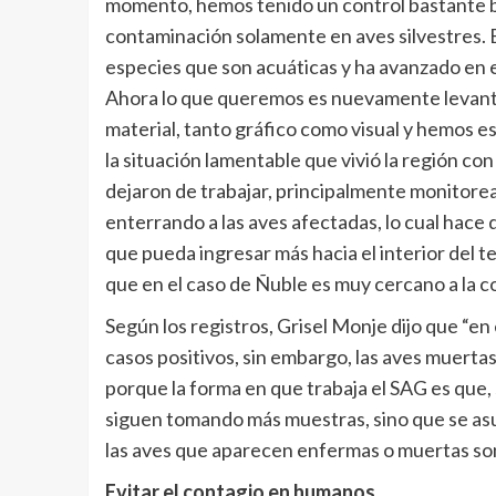
momento, hemos tenido un control bastante bue
contaminación solamente en aves silvestres. E
especies que son acuáticas y ha avanzado en e
Ahora lo que queremos es nuevamente levant
material, tanto gráfico como visual y hemos 
la situación lamentable que vivió la región co
dejaron de trabajar, principalmente monitorea
enterrando a las aves afectadas, lo cual hace 
que pueda ingresar más hacia el interior del te
que en el caso de Ñuble es muy cercano a la co
Según los registros, Grisel Monje dijo que “e
casos positivos, sin embargo, las aves muert
porque la forma en que trabaja el SAG es que, 
siguen tomando más muestras, sino que se asum
las aves que aparecen enfermas o muertas son
Evitar el contagio en humanos