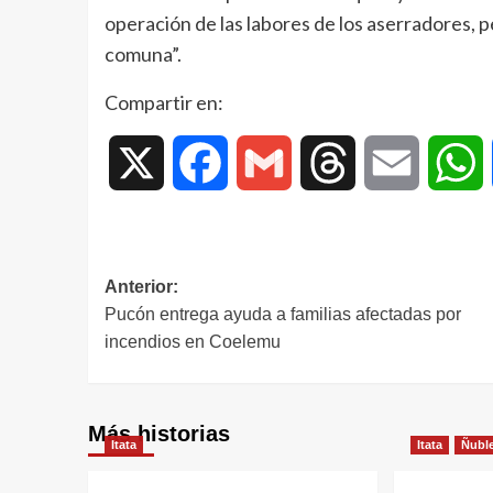
operación de las labores de los aserradores, pe
comuna”.
Compartir en:
X
Facebook
Gmail
Threads
Email
W
Anterior:
Pucón entrega ayuda a familias afectadas por
incendios en Coelemu
Más historias
Itata
Itata
Ñubl