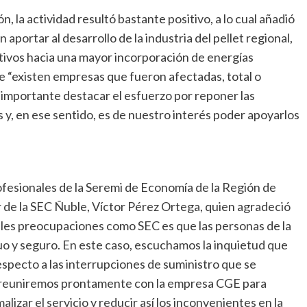
ón, la actividad resultó bastante positivo, a lo cual añadió
aportar al desarrollo de la industria del pellet regional,
ivos hacia una mayor incorporación de energías
e “existen empresas que fueron afectadas, total o
s importante destacar el esfuerzo por reponer las
 y, en ese sentido, es de nuestro interés poder apoyarlos
ofesionales de la Seremi de Economía de la Región de
 de la SEC Ñuble, Víctor Pérez Ortega, quien agradeció
pales preocupaciones como SEC es que las personas de la
uo y seguro. En este caso, escuchamos la inquietud que
specto a las interrupciones de suministro que se
os reuniremos prontamente con la empresa CGE para
alizar el servicio y reducir así los inconvenientes en la