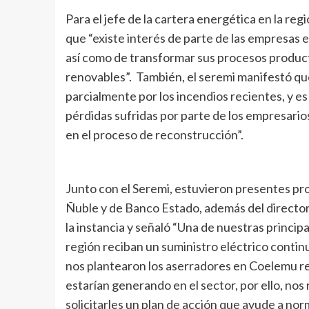
Para el jefe de la cartera energética en la regi
que “existe interés de parte de las empresas en 
así como de transformar sus procesos product
renovables”. También, el seremi manifestó qu
parcialmente por los incendios recientes, y e
pérdidas sufridas por parte de los empresarios
en el proceso de reconstrucción”.
Junto con el Seremi, estuvieron presentes pr
Ñuble y de Banco Estado, además del director
la instancia y señaló “Una de nuestras princi
región reciban un suministro eléctrico contin
nos plantearon los aserradores en Coelemu re
estarían generando en el sector, por ello, n
solicitarles un plan de acción que ayude a norm