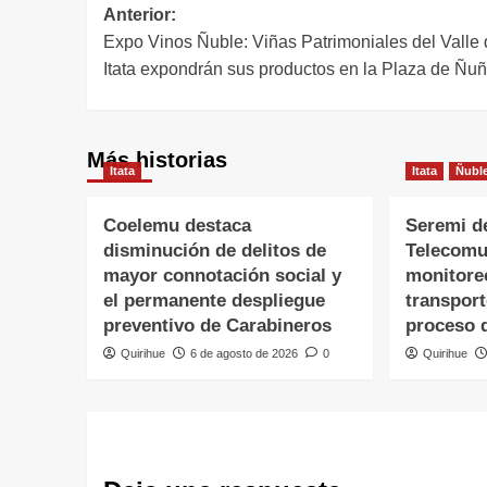
Anterior:
Expo Vinos Ñuble: Viñas Patrimoniales del Valle 
Itata expondrán sus productos en la Plaza de Ñu
Más historias
Itata
Itata
Ñubl
Coelemu destaca
Seremi d
disminución de delitos de
Telecomu
mayor connotación social y
monitore
el permanente despliegue
transpor
preventivo de Carabineros
proceso 
Quirihue
6 de agosto de 2026
0
Quirihue