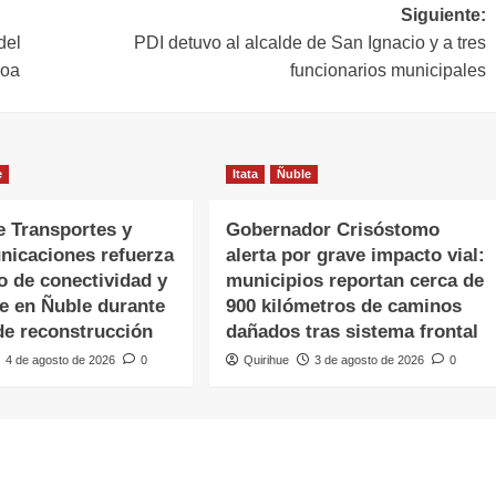
Siguiente:
del
PDI detuvo al alcalde de San Ignacio y a tres
ñoa
funcionarios municipales
e
Itata
Ñuble
e Transportes y
Gobernador Crisóstomo
nicaciones refuerza
alerta por grave impacto vial:
o de conectividad y
municipios reportan cerca de
te en Ñuble durante
900 kilómetros de caminos
de reconstrucción
dañados tras sistema frontal
4 de agosto de 2026
0
Quirihue
3 de agosto de 2026
0