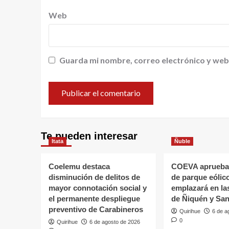
Web
Guarda mi nombre, correo electrónico y web
Te pueden interesar
Itata
Ñuble
Coelemu destaca
COEVA aprueba
disminución de delitos de
de parque eólic
mayor connotación social y
emplazará en l
el permanente despliegue
de Ñiquén y San
preventivo de Carabineros
Quirihue
6 de a
0
Quirihue
6 de agosto de 2026