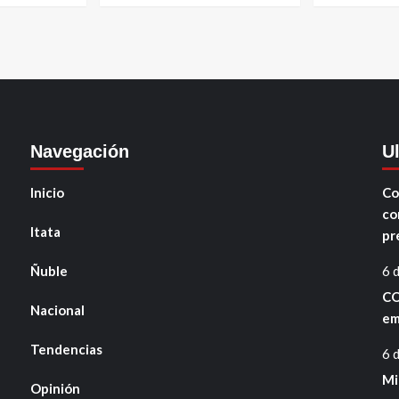
Navegación
U
Inicio
Co
co
Itata
pr
Ñuble
6 
CO
Nacional
em
Tendencias
6 
Mi
Opinión