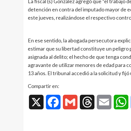
La fiscal (s) González agregó que “el trabajo de 
detención en contra del imputado mayor de ed
este jueves, realizándose el respectivo contro
En ese sentido, la abogada persecutora explic
estimar que su libertad constituye un peligro 
asignada al delito; el hecho de que tenga cond
agravante de utilizar menores de edad para co
13 años. El tribunal accedió a la solicitud y fij
Compartir en:
X
Facebook
Gmail
Threads
Email
W