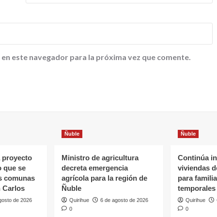
 en este navegador para la próxima vez que comente.
Ñuble
Ñuble
 proyecto
Ministro de agricultura
Continúa in
o que se
decreta emergencia
viviendas 
as comunas
agrícola para la región de
para famili
 Carlos
Ñuble
temporales
gosto de 2026
Quirihue
6 de agosto de 2026
Quirihue
0
0