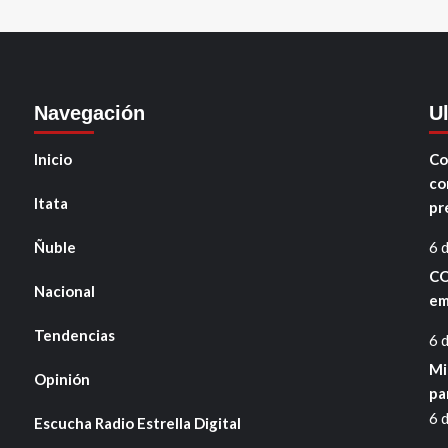
Navegación
U
Inicio
Co
co
Itata
pr
Ñuble
6 
CO
Nacional
em
Tendencias
6 
Mi
Opinión
pa
6 
Escucha Radio Estrella Digital