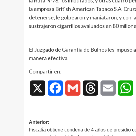
la Ruta N-78, los imputados, y otras cuatro pe
la empresa British American Tabaco S.A. Cruza
detenerse, le golpearon y maniataron, y con la
sustrajeron cigarrillos avaluados en 80 millon
El Juzgado de Garantía de Bulnes les impuso 
manera efectiva.
Compartir en:
X
Facebook
Gmail
Threads
Email
W
Anterior:
Fiscalía obtiene condena de 4 años de presidio c