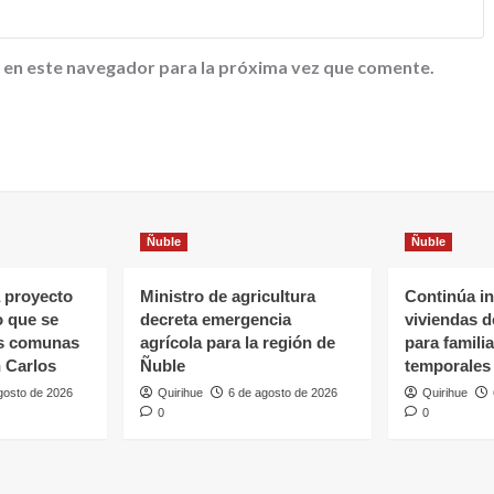
 en este navegador para la próxima vez que comente.
Ñuble
Ñuble
 proyecto
Ministro de agricultura
Continúa in
o que se
decreta emergencia
viviendas 
as comunas
agrícola para la región de
para famili
 Carlos
Ñuble
temporales
gosto de 2026
Quirihue
6 de agosto de 2026
Quirihue
0
0