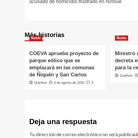
acusado de homicidio frustrado en Ninhue
Más historias
Ñuble
Ñuble
COEVA aprueba proyecto de
Ministro 
parque eólico que se
decreta 
emplazará en las comunas
para la r
de Ñiquén y San Carlos
Quirihue
Quirihue
6 de agosto de 2026
0
Deja una respuesta
Tu dirección de correo electrónico no será publicad