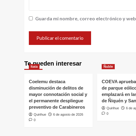
Guarda mi nombre, correo electrónico y web
Te pueden interesar
Itata
Ñuble
Coelemu destaca
COEVA aprueba
disminución de delitos de
de parque eólic
mayor connotación social y
emplazará en l
el permanente despliegue
de Ñiquén y San
preventivo de Carabineros
Quirihue
6 de a
0
Quirihue
6 de agosto de 2026
0