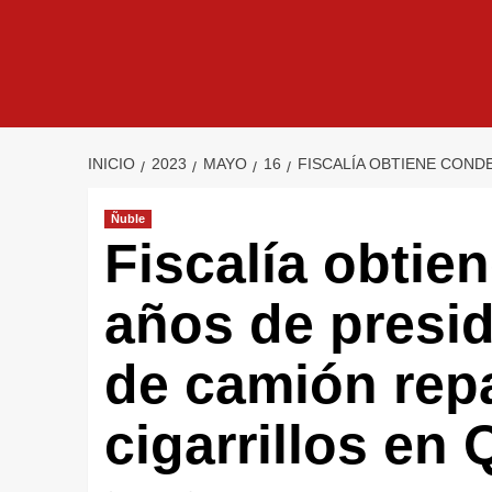
INICIO
2023
MAYO
16
FISCALÍA OBTIENE COND
Ñuble
Fiscalía obtie
años de presid
de camión repa
cigarrillos en 