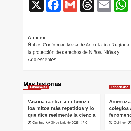
X
Facebook
Gmail
Threads
Email
W
Anterior:
Ñuble: Conforman Mesa de Articulación Regional
la protección de derechos de Niños, Niñas y
Adolescentes
Más historias
Tendencias
Tendencias
Vacuna contra la influenza:
Amenazas
los mitos más repetidos y lo
colegios 
que dice realmente la ciencia
fenómeno
Quirihue
30 de junio de 2026
0
Quirihue