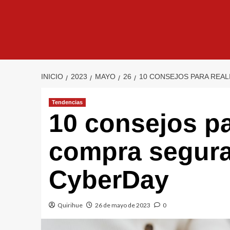
INICIO
2023
MAYO
26
10 CONSEJOS PARA REAL
Tendencias
10 consejos pa
compra segura
CyberDay
Quirihue
26 de mayo de 2023
0