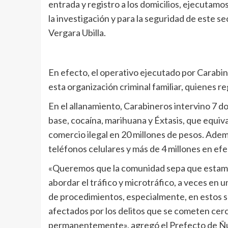
entrada y registro a los domicilios, ejecutamo
la investigación y para la seguridad de este s
Vergara Ubilla.
En efecto, el operativo ejecutado por Carabin
esta organización criminal familiar, quienes r
En el allanamiento, Carabineros intervino 7 dom
base, cocaína, marihuana y Éxtasis, que equival
comercio ilegal en 20 millones de pesos. Adem
teléfonos celulares y más de 4 millones en efe
«Queremos que la comunidad sepa que estam
abordar el tráfico y microtráfico, a veces en u
de procedimientos, especialmente, en estos 
afectados por los delitos que se cometen cerc
permanentemente», agregó el Prefecto de Ñu