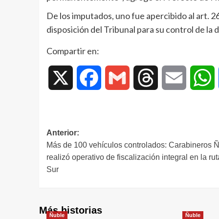
De los imputados, uno fue apercibido al art. 2
disposición del Tribunal para su control de la 
Compartir en:
X
Facebook
Gmail
Threads
Email
W
Anterior:
Más de 100 vehículos controlados: Carabineros 
realizó operativo de fiscalización integral en la rut
Sur
Más historias
Ñuble
Ñuble