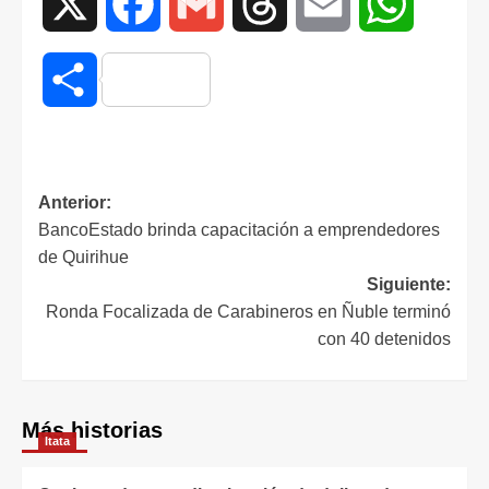
X
Facebook
Gmail
Threads
Email
WhatsAp
Compartir
Anterior:
BancoEstado brinda capacitación a emprendedores
de Quirihue
Siguiente:
Ronda Focalizada de Carabineros en Ñuble terminó
con 40 detenidos
Más historias
Itata