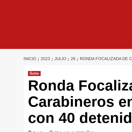
INICIO
2023
JULIO
28
RONDA FOCALIZADA DE C
Ñuble
Ronda Focaliz
Carabineros e
con 40 deteni