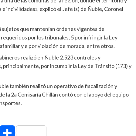
una de las comunas de la región, donde el territorio y
 e incivilidades», explicó el Jefe (s) de Ñuble, Coronel
8 sujetos que mantenían órdenes vigentes de
equeridos por los tribunales, 5 por infringir la Ley
afamiliar y e por violación de morada, entre otros.
abineros realizó en Ñuble 2.523 controles y
, principalmente, por incumplir la Ley de Tránsito (173) y
ble también realizó un operativo de fiscalización y
 de la 2a Comisaría Chillán contó con el apoyo del equipo
ansportes.
hatsApp
Compartir