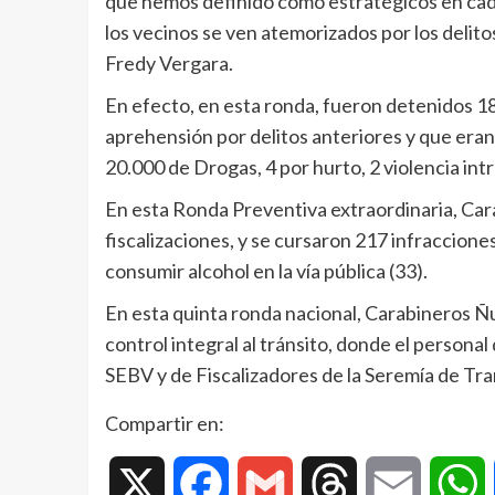
que hemos definido como estratégicos en cada 
los vecinos se ven atemorizados por los delitos
Fredy Vergara.
En efecto, en esta ronda, fueron detenidos 1
aprehensión por delitos anteriores y que eran r
20.000 de Drogas, 4 por hurto, 2 violencia intr
En esta Ronda Preventiva extraordinaria, Car
fiscalizaciones, y se cursaron 217 infracciones
consumir alcohol en la vía pública (33).
En esta quinta ronda nacional, Carabineros Ñu
control integral al tránsito, donde el personal
SEBV y de Fiscalizadores de la Seremía de Tr
Compartir en:
X
Facebook
Gmail
Threads
Email
W