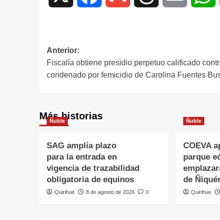
Anterior:
Fiscalía obtiene presidio perpetuo calificado cont
condenado por femicidio de Carolina Fuentes Bu
Más historias
Ñuble
Ñuble
SAG amplía plazo
COEVA ap
para la entrada en
parque eó
vigencia de trazabilidad
emplazar
obligatoria de equinos
de Ñiqué
Quirihue
8 de agosto de 2026
0
Quirihue