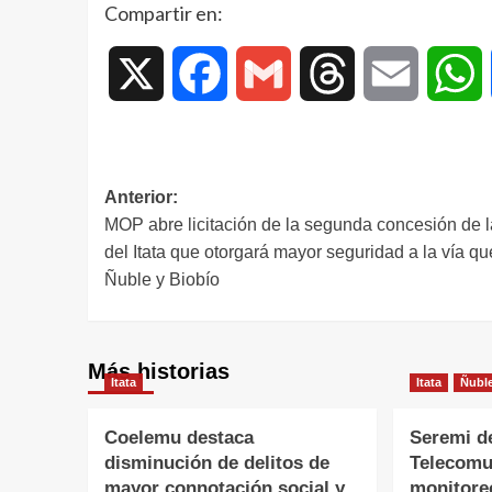
Compartir en:
X
Facebook
Gmail
Threads
Email
W
Anterior:
MOP abre licitación de la segunda concesión de l
del Itata que otorgará mayor seguridad a la vía q
Ñuble y Biobío
Más historias
Itata
Itata
Ñubl
Coelemu destaca
Seremi d
disminución de delitos de
Telecomu
mayor connotación social y
monitore