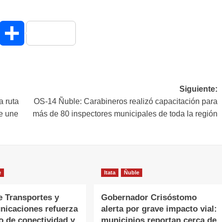
hatsApp
Compartir
Siguiente:
a ruta
OS-14 Ñuble: Carabineros realizó capacitación para
ue une
más de 80 inspectores municipales de toda la región
e
Itata
Ñuble
e Transportes y
Gobernador Crisóstomo
nicaciones refuerza
alerta por grave impacto vial:
o de conectividad y
municipios reportan cerca de