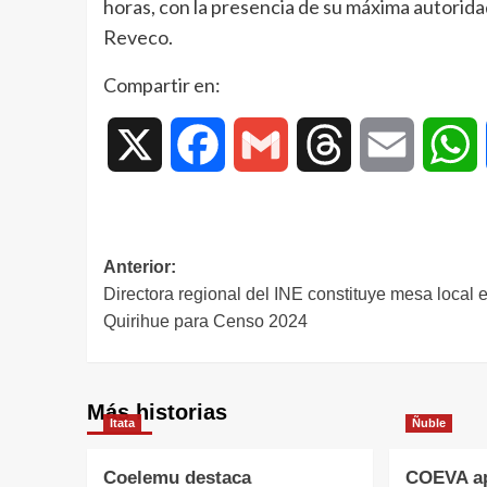
horas, con la presencia de su máxima autorida
Reveco.
Compartir en:
X
Facebook
Gmail
Threads
Email
W
Anterior:
Directora regional del INE constituye mesa local 
Quirihue para Censo 2024
Más historias
Itata
Ñuble
Coelemu destaca
COEVA ap