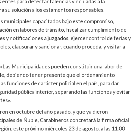
entes para detectar falencias vinculadas a la
ra su solución a los estamentos responsables.
res municipales capacitados bajo este compromiso,
ción en labores de tránsito, fiscalizar cumplimiento de
s y notificaciones a juzgados, ejercer control de ferias y
oles, clausurar y sancionar, cuando proceda, y visitar a
 «Las Municipalidades pueden constituir una labor de
ile, debiendo tener presente que el ordenamiento
las funciones de carácter policial en el país, para dar
eguridad pública interior, separando las funciones y evitar
tes».
aron en octubre del año pasado, y que ya dieron
ipales de Ñuble, Carabineros concretará la firma oficial
gión, este próximo miércoles 23 de agosto, a las 11.00