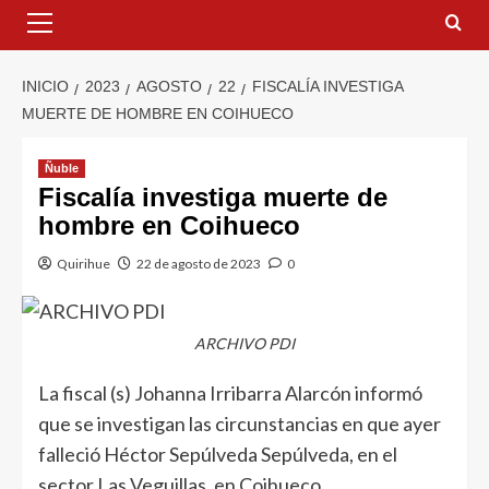
INICIO
2023
AGOSTO
22
FISCALÍA INVESTIGA
MUERTE DE HOMBRE EN COIHUECO
Ñuble
Fiscalía investiga muerte de
hombre en Coihueco
Quirihue
22 de agosto de 2023
0
ARCHIVO PDI
La fiscal (s) Johanna Irribarra Alarcón informó
que se investigan las circunstancias en que ayer
falleció Héctor Sepúlveda Sepúlveda, en el
sector Las Veguillas, en Coihueco.