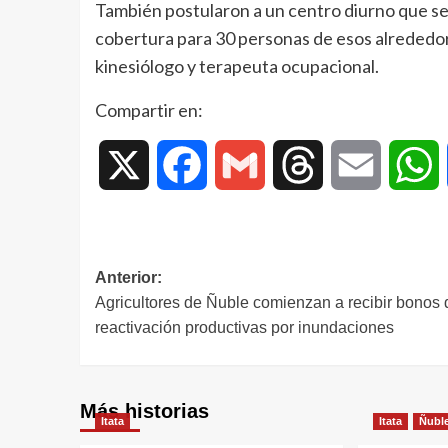
También postularon a un centro diurno que se
cobertura para 30 personas de esos alrededor
kinesiólogo y terapeuta ocupacional.
Compartir en:
X
Facebook
Gmail
Threads
Email
W
Anterior:
Agricultores de Ñuble comienzan a recibir bonos 
reactivación productivas por inundaciones
Más historias
Itata
Itata
Ñubl