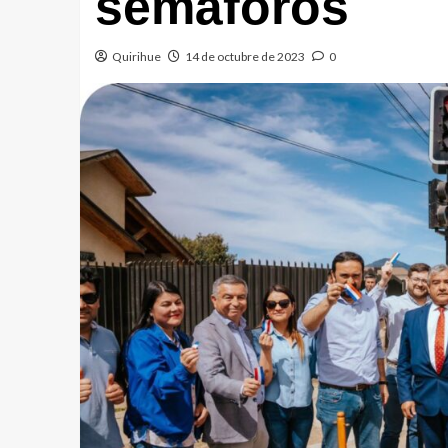
semáforos
Quirihue
14 de octubre de 2023
0