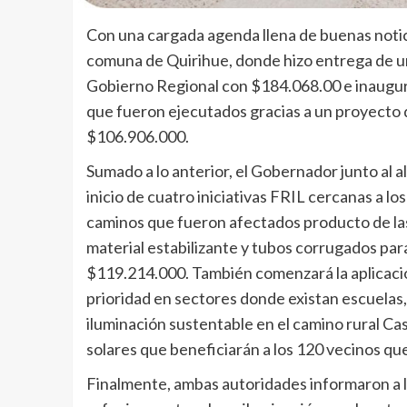
Con una cargada agenda llena de buenas notici
comuna de Quirihue, donde hizo entrega de un
Gobierno Regional con $184.068.00 e inauguró
que fueron ejecutados gracias a un proyecto d
$106.906.000.
Sumado a lo anterior, el Gobernador junto al a
inicio de cuatro iniciativas FRIL cercanas a l
caminos que fueron afectados producto de las 
material estabilizante y tubos corrugados para
$119.214.000. También comenzará la aplicación
prioridad en sectores donde existan escuelas, 
iluminación sustentable en el camino rural Ca
solares que beneficiarán a los 120 vecinos qu
Finalmente, ambas autoridades informaron a la