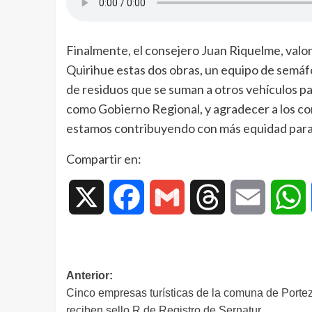
Finalmente, el consejero Juan Riquelme, valo
Quirihue estas dos obras, un equipo de semáf
de residuos que se suman a otros vehículos par
como Gobierno Regional, y agradecer a los c
estamos contribuyendo con más equidad para 
Compartir en:
X
Facebook
Gmail
Threads
Email
W
Anterior:
Cinco empresas turísticas de la comuna de Porte
reciben sello R de Registro de Sernatur