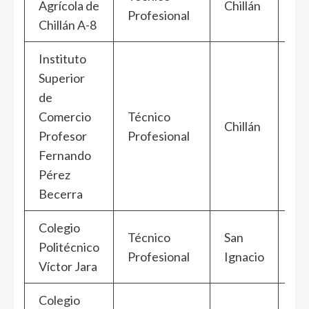
Agrícola de
Chillán
Ñu
Profesional
Chillán A-8
Instituto
Superior
de
Comercio
Técnico
Chillán
Ñu
Profesor
Profesional
Fernando
Pérez
Becerra
Colegio
Técnico
San
Politécnico
Ñu
Profesional
Ignacio
Víctor Jara
Colegio