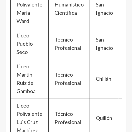
Polivalente
Humanístico
San
Ñu
María
Científica
Ignacio
Ward
Liceo
Técnico
San
Pueblo
Ñu
Profesional
Ignacio
Seco
Liceo
Martín
Técnico
Chillán
Ñu
Ruiz de
Profesional
Gamboa
Liceo
Polivalente
Técnico
Quillón
Ñu
Luis Cruz
Profesional
Martínez